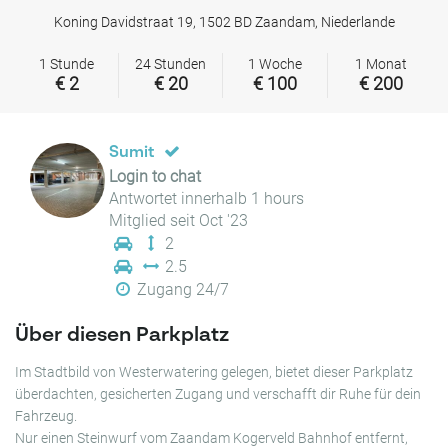
Koning Davidstraat 19, 1502 BD Zaandam, Niederlande
1 Stunde
24 Stunden
1 Woche
1 Monat
€ 2
€ 20
€ 100
€ 200
Sumit
Login to chat
Antwortet innerhalb 1 hours
Mitglied seit Oct '23
2
2.5
Zugang 24/7
Über diesen Parkplatz
Im Stadtbild von Westerwatering gelegen, bietet dieser Parkplatz
überdachten, gesicherten Zugang und verschafft dir Ruhe für dein
Fahrzeug.
Nur einen Steinwurf vom Zaandam Kogerveld Bahnhof entfernt,