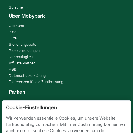
Sprache
Über Mobypark
Über uns
Blog
Hilfe
Stellenangebote
Pressemeldungen
Nachhaltigkeit
Affiliate Partner
AGB
Datenschutzerklärung
Präferenzen für die Zustimmung
Parken
So funktioniert's
Cookie-Einstellungen
FAQ
Wir verwenden essentielle Cookies, um unsere Website
Vermieten
funktionsfähig zu machen. Mit Ihrer Zustimmung können wir
Parkplatz vermieten
auch nicht essentielle Cookies verwenden, um die