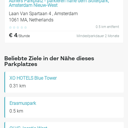
Abners Parkplatz - parkieren nahe dem Sloterpark,
Amsterdam Nieuw-West
Laan Van Spartaan 4 , Amsterdam
1061 MA, Netherlands
0.5 km entfernt
☆
☆
☆
☆
☆
€ 4
/Stunde
Mindestparkdauer 2 Monate
Beliebte Ziele in der Nähe dieses
Parkplatzes
XO HOTELS Blue Tower
0.31 km
Erasmuspark
0.5 km