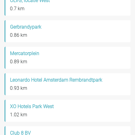
OLVG, locatie West
0.7 km
Gerbrandypark
0.86 km
Mercatorplein
0.89 km
Leonardo Hotel Amsterdam Rembrandtpark
0.93 km
XO Hotels Park West
1.02 km
Club 8 BV