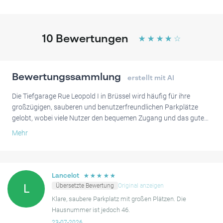
10
Bewertungen
☆
☆
☆
☆
☆
Bewertungssammlung
erstellt mit AI
Die Tiefgarage Rue Leopold I in Brüssel wird häufig für ihre
großzügigen, sauberen und benutzerfreundlichen Parkplätze
gelobt, wobei viele Nutzer den bequemen Zugang und das gute
Preis-Leistungs-Verhältnis schätzen. Die Lage wird oft als sicher
Mehr
beschrieben, was zu einer positiven Gesamterfahrung für
zahlreiche Besucher beiträgt.
Allerdings haben einige Fahrer Schwierigkeiten gemeldet, die
☆
☆
☆
☆
☆
Lancelot
genaue Adresse zu finden, und es gab gelegentlich Probleme
Übersetzte Bewertung
Original anzeigen
L
beim Zugang. Trotz dieser gelegentlichen Hürden bietet das
Klare, saubere Parkplatz mit großen Plätzen. Die
Parkhaus, wenn es zugänglich ist, eine zufriedenstellende und
Hausnummer ist jedoch 46.
bequeme Möglichkeit für viele.
23-07-2026