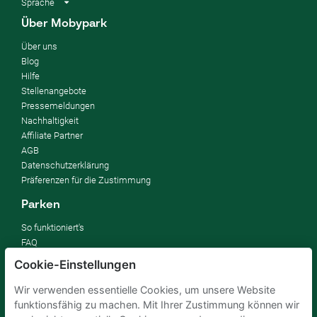
Sprache
Über Mobypark
Über uns
Blog
Hilfe
Stellenangebote
Pressemeldungen
Nachhaltigkeit
Affiliate Partner
AGB
Datenschutzerklärung
Präferenzen für die Zustimmung
Parken
So funktioniert's
FAQ
Cookie-Einstellungen
Vermieten
Wir verwenden essentielle Cookies, um unsere Website
Parkplatz vermieten
funktionsfähig zu machen. Mit Ihrer Zustimmung können wir
Für Unternehmen