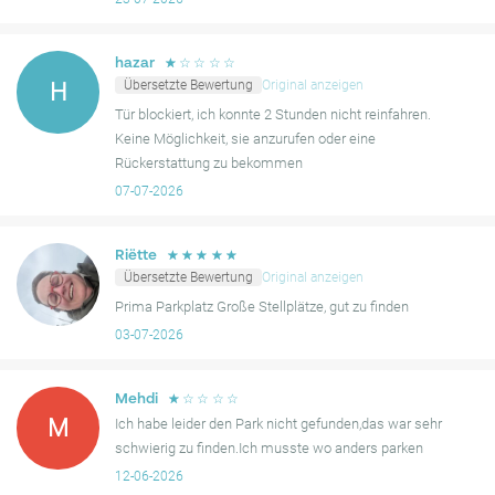
☆
☆
☆
☆
☆
hazar
Übersetzte Bewertung
Original anzeigen
H
Tür blockiert, ich konnte 2 Stunden nicht reinfahren.
Keine Möglichkeit, sie anzurufen oder eine
Rückerstattung zu bekommen
07-07-2026
☆
☆
☆
☆
☆
Riëtte
Übersetzte Bewertung
Original anzeigen
Prima Parkplatz Große Stellplätze, gut zu finden
03-07-2026
☆
☆
☆
☆
☆
Mehdi
M
Ich habe leider den Park nicht gefunden,das war sehr
schwierig zu finden.Ich musste wo anders parken
12-06-2026