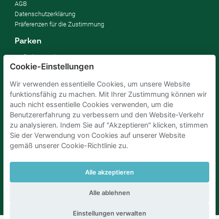
AGB
Datenschutzerklärung
Präferenzen für die Zustimmung
Parken
So funktioniert's
Cookie-Einstellungen
FAQ
Wir verwenden essentielle Cookies, um unsere Website
Vermieten
funktionsfähig zu machen. Mit Ihrer Zustimmung können wir
Parkplatz vermieten
auch nicht essentielle Cookies verwenden, um die
Für Unternehmen
Benutzererfahrung zu verbessern und den Website-Verkehr
Verbessern Sie Ihre SDGs
zu analysieren. Indem Sie auf "Akzeptieren" klicken, stimmen
Business-Blog
Sie der Verwendung von Cookies auf unserer Website
gemäß unserer Cookie-Richtlinie zu.
Parkplaetze Amsterdam
Parkeren Brussel
Alle akzeptieren
Parkplaetze Paris
Parkplaetze Den Haag
Parken Flughafen Zuerich
Parken flughafen amsterdam
Alle ablehnen
Einstellungen verwalten