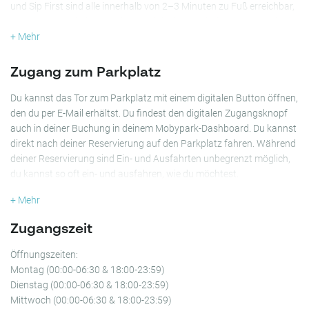
und Sip First sind alle innerhalb von 2–3 Minuten zu Fuß erreichbar,
was diesen Parkplatz zu einer praktischen Wahl für das Essen in der
Gegend macht.
+ Mehr
Der Parkplatz liegt 5 Minuten (400 m) vom Stadspark Valkenberg
Zugang zum Parkplatz
entfernt. Der Begijnhof und die historische Grote Kerk (Onze Lieve
Vrouwekerk) sind innerhalb von 9 Minuten (700–800 m) erreichbar,
Du kannst das Tor zum Parkplatz mit einem digitalen Button öffnen,
beide in der Nähe des Grote Markts von Breda, einem zentralen
den du per E-Mail erhältst. Du findest den digitalen Zugangsknopf
Platz mit Cafés und kulturellen Sehenswürdigkeiten.
auch in deiner Buchung in deinem Mobypark-Dashboard. Du kannst
direkt nach deiner Reservierung auf den Parkplatz fahren. Während
Der Parkplatz Emmastraat ist perfekt für alle, die einen Parkplatz in
deiner Reservierung sind Ein- und Ausfahrten unbegrenzt möglich,
Breda in der Nähe des Bahnhofs, des Stadtzentrums und der
du kannst so oft ein- und ausfahren, wie du möchtest.
Einkaufsstraßen wie der Willemstraat suchen. Egal, ob du aus
+ Mehr
Freizeit- oder Geschäftsgründen besuchst, dieser Parkplatz sorgt
für einen schnellen Zugang zu den wichtigsten Zielen in Breda.
Zugangszeit
Buche deinen Parkplatz am Parkplatz Emmastraat - Breda Central
Öffnungszeiten:
Station mit Mobypark und garantiere dir deinen Platz im Herzen von
Montag (00:00-06:30 & 18:00-23:59)
Breda.
Dienstag (00:00-06:30 & 18:00-23:59)
Mittwoch (00:00-06:30 & 18:00-23:59)