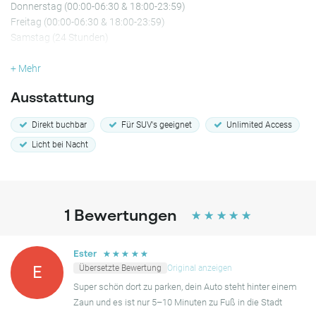
Donnerstag (00:00-06:30 & 18:00-23:59)
Freitag (00:00-06:30 & 18:00-23:59)
Samstag (24 Stunden)
Sonntag (24 Stunden)
+ Mehr
Ausstattung
Direkt buchbar
Für SUV's geeignet
Unlimited Access
Licht bei Nacht
1
Bewertungen
☆
☆
☆
☆
☆
☆
☆
☆
☆
☆
Ester
Übersetzte Bewertung
Original anzeigen
E
Super schön dort zu parken, dein Auto steht hinter einem
Zaun und es ist nur 5–10 Minuten zu Fuß in die Stadt