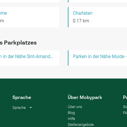
ume
Charlatan
km
0.17 km
s Parkplatzes
Parken in der Nähe Sint-Amandsberg
Sprache
Über Mobypark
P
Über uns
So
Sprache
Blog
F
Hilfe
Stellenangebote