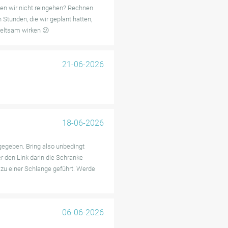
ten wir nicht reingehen? Rechnen
 Stunden, die wir geplant hatten,
iv, viele empfehlen das
eltsam wirken 😕
fizienten Services für
21-06-2026
18-06-2026
ngegeben. Bring also unbedingt
 den Link darin die Schranke
 zu einer Schlange geführt. Werde
06-06-2026