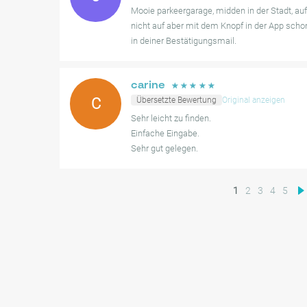
Mooie parkeergarage, midden in der Stadt, au
nicht auf aber mit dem Knopf in der App sch
in deiner Bestätigungsmail.
carine
☆
☆
☆
☆
☆
C
Übersetzte Bewertung
Original anzeigen
Sehr leicht zu finden.
Einfache Eingabe.
Sehr gut gelegen.
1
2
3
4
5