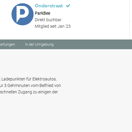
Onderstraat
ParkBee
Direkt buchbar
Mitglied seit Jan '23
ertungen
In der Umgebung
t Ladepunkten für Elektroautos,
Nur 3 Gehminuten vom Belfried von
 schnellen Zugang zu einigen der
e Kirche von Saint Nikolaus bilden
s 4 Minuten zu Fuß vom Parking
 ist nur 2 Minuten entfernt,
ufer und historischen Fassaden