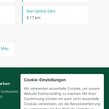
Bier Central Gent
0.17 km
Parken in der Nähe Muide - Meulestede - Afrikalaan
Cookie-Einstellungen
arken
Vermieten
Wir verwenden essentielle Cookies, um unsere
 funktioniert's
Parkplatz vermieten
Website funktionsfähig zu machen. Mit Ihrer
AQ
Für Unternehmen
Zustimmung können wir auch nicht essentielle
Verbessern Sie Ihre SDGs
Cookies verwenden, um die Benutzererfahrung
Business-Blog
zu verbessern und den Website-Verkehr zu