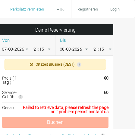
Parkplatz vermieten
Registrieren
Login
Hilfe
Deine Reservierung
Von
Bis
21:15
21:15
Ortszeit Brussels (CEST)
Preis
(
1
€
0
Tag
)
Service-
€
0
Gebühr
Gesamt
Failed to retrieve data, please refresh the page
or if problem persist contact us
Buchen