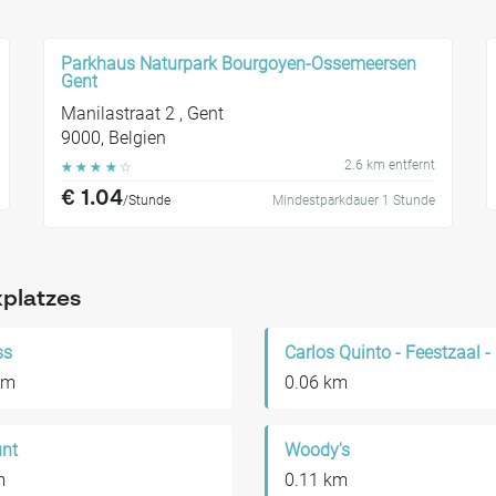
Parkhaus Naturpark Bourgoyen-Ossemeersen
Gent
Manilastraat 2 , Gent
9000, Belgien
2.6 km entfernt
☆
☆
☆
☆
☆
€ 1.04
/Stunde
Mindestparkdauer 1 Stunde
kplatzes
ss
km
0.06 km
unt
Woody's
m
0.11 km