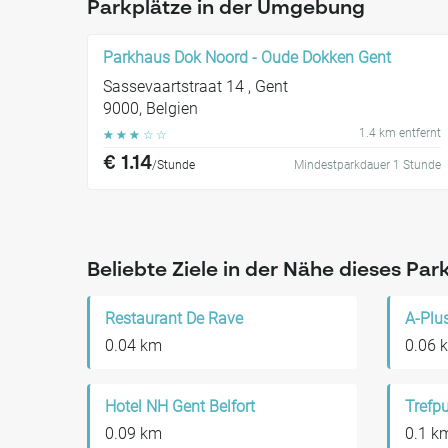
Parkplätze in der Umgebung
Parkhaus Dok Noord - Oude Dokken Gent
Sassevaartstraat 14 , Gent
9000, Belgien
1.4 km entfernt
☆
☆
☆
☆
☆
€ 1.14
/Stunde
Mindestparkdauer 1 Stunde
Beliebte Ziele in der Nähe dieses Par
Restaurant De Rave
A-Plu
0.04 km
0.06 
Hotel NH Gent Belfort
Trefp
0.09 km
0.1 k