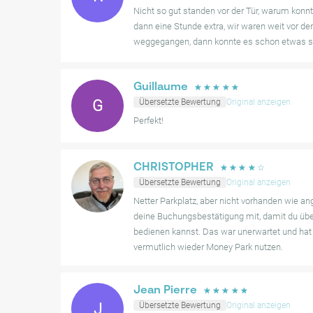
Buchungsbestätigung benötigt wird.
Nicht so gut standen vor der Tür, warum konn
dann eine Stunde extra, wir waren weit vor den
Insgesamt ist die Erfahrung jedoch überwältigend posit
weggegangen, dann konnte es schon etwas s
Parkhaus aufgrund seiner erstklassigen Lage und des ef
Stadterkundungen.
Guillaume
☆
☆
☆
☆
☆
G
Übersetzte Bewertung
Original anzeigen
Perfekt!
CHRISTOPHER
☆
☆
☆
☆
☆
Übersetzte Bewertung
Original anzeigen
Netter Parkplatz, aber nicht vorhanden wie a
deine Buchungsbestätigung mit, damit du über
bedienen kannst. Das war unerwartet und hat
vermutlich wieder Money Park nutzen.
Jean Pierre
☆
☆
☆
☆
☆
J
Übersetzte Bewertung
Original anzeigen