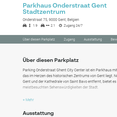
Parkhaus Onderstraat Gent
Stadtzentrum
Onderstraat 75, 9000 Gent, Belgien
1.9
2.1
Zugang 24/7
Über diesen Parkplatz
Zugang
Ausstattung
Bew
Über diesen Parkplatz
Parking Onderstraat Ghent City Center ist ein Parkhaus mi
das im Herzen des historischen Zentrums von Gent liegt. 
Gent und der Kathedrale von Saint Bavo entfernt, bietet es
meistbesuchten Sehenswürdigkeiten der Stadt.
Der Belfried von Gent, die Kathedrale von Saint Bavo und di
+ Mehr
das mittelalterliche Türme-Trio von Gent - alle in nur 3 bi
Onderstraat Ghent City Center erreichbar. Die Graffitistraße
Ausstattung
während Graslei und Korenlei, die für ihre Cafés am Fluss