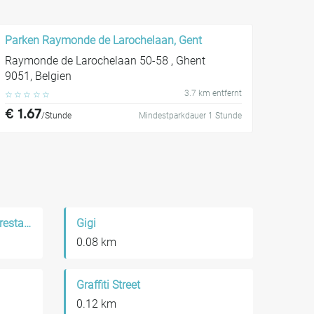
Parken Raymonde de Larochelaan, Gent
Raymonde de Larochelaan 50-58 , Ghent
9051, Belgien
3.7 km entfernt
☆
☆
☆
☆
☆
€ 1.67
/Stunde
Mindestparkdauer 1 Stunde
Carlos Quinto - Feestzaal - restaurant
Gigi
0.08 km
Graffiti Street
0.12 km