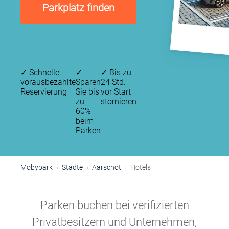
Parkplatz finden
✓
Schnelle,
✓
✓
Bis zu
vorausbezahlte
Sparen
24 Std.
Reservierung
Sie bis
vor Start
zu
stornieren
60%
beim
Parken
Mobypark
Städte
Aarschot
Hotels
Parken buchen bei verifizierten
Privatbesitzern und Unternehmen,