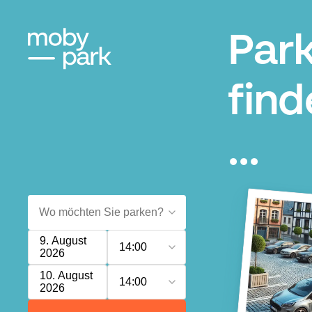
Park
find
...
9. August
14:00
2026
10. August
14:00
2026