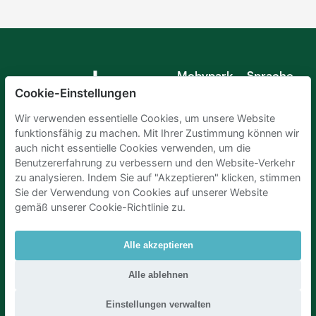
Mobypark
Sprache
B.V.
Cookie-Einstellungen
Deutsch
Englisch
Wir verwenden essentielle Cookies, um unsere Website
Spanisch
funktionsfähig zu machen. Mit Ihrer Zustimmung können wir
Französisch
auch nicht essentielle Cookies verwenden, um die
Italienisch
Benutzererfahrung zu verbessern und den Website-Verkehr
Niederländisch
zu analysieren. Indem Sie auf "Akzeptieren" klicken, stimmen
Sie der Verwendung von Cookies auf unserer Website
gemäß unserer Cookie-Richtlinie zu.
Alle akzeptieren
Parkplaetze Amsterdam
|
Parkeren Brussel
|
Alle ablehnen
Parkplaetze Paris
|
Parkplaetze Den Haag
|
Parken Flughafen Zuerich
|
Parken flughafen amsterdam
Einstellungen verwalten