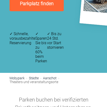
Parkplatz finden
✓
Schnelle,
✓
✓
Bis zu
vorausbezahlte
Sparen
24 Std.
Reservierung
Sie bis
vor Start
zu
stornieren
60%
beim
Parken
Mobypark
Städte
Aarschot
Theaters und veranstaltungsorte
Parken buchen bei verifizierten