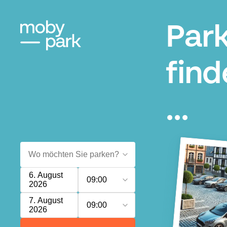
Park
find
...
6. August
09:00
2026
7. August
09:00
2026