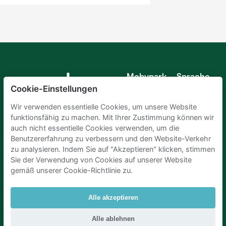
Mobypark
Sprache
B.V.
Cookie-Einstellungen
Deutsch
Englisch
Wir verwenden essentielle Cookies, um unsere Website
Spanisch
funktionsfähig zu machen. Mit Ihrer Zustimmung können wir
Französisch
auch nicht essentielle Cookies verwenden, um die
Italienisch
Benutzererfahrung zu verbessern und den Website-Verkehr
Niederländisch
zu analysieren. Indem Sie auf "Akzeptieren" klicken, stimmen
Sie der Verwendung von Cookies auf unserer Website
gemäß unserer Cookie-Richtlinie zu.
Alle akzeptieren
Parkplaetze Amsterdam
|
Parkeren Brussel
|
Alle ablehnen