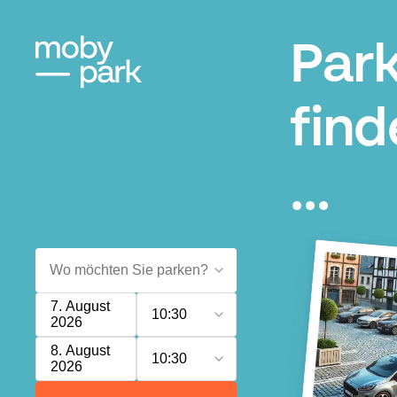
Park
find
...
7. August
10:30
2026
8. August
10:30
2026