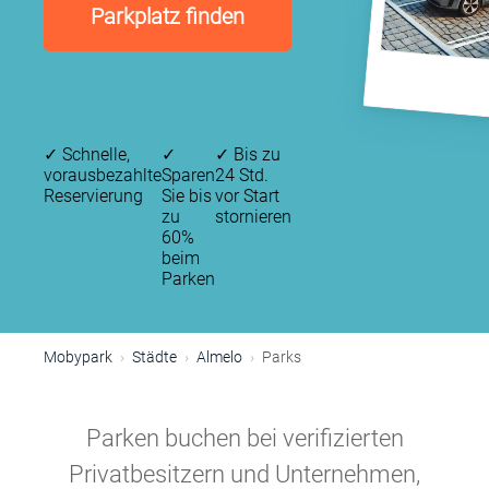
Parkplatz finden
✓
Schnelle,
✓
✓
Bis zu
vorausbezahlte
Sparen
24 Std.
Reservierung
Sie bis
vor Start
zu
stornieren
60%
beim
Parken
Mobypark
Städte
Almelo
Parks
Parken buchen bei verifizierten
Privatbesitzern und Unternehmen,