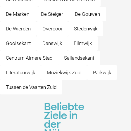
De Marken
De Steiger
De Gouwen
De Wierden
Overgooi
Stedenwijk
Gooisekant
Danswijk
Filmwijk
Centrum Almere Stad
Sallandsekant
Literatuurwijk
Muziekwijk Zuid
Parkwijk
Tussen de Vaarten Zuid
Beliebte
Ziele in
der