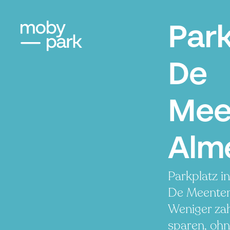
Par
De
Mee
Alm
Parkplatz i
De Meenten
Weniger zah
sparen, ohn