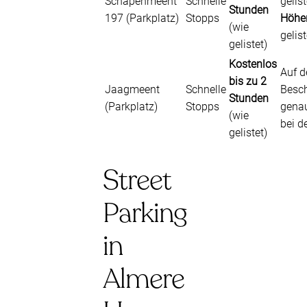
Schapenmeent
Schnelle
gelist
Stunden
197 (Parkplatz)
Stopps
Höhe
(wie
gelist
gelistet)
Kostenlos
Auf d
bis zu 2
Jaagmeent
Schnelle
Besch
Stunden
(Parkplatz)
Stopps
gena
(wie
bei d
gelistet)
Street
Parking
in
Almere