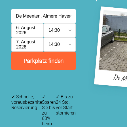
6. August
14:30
2026
7. August
14:30
2026
Parkplatz finden
De M
✓
Schnelle,
✓
✓
Bis zu
vorausbezahlte
Sparen
24 Std.
Reservierung
Sie bis
vor Start
zu
stornieren
60%
beim