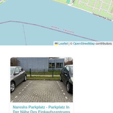
Leaflet
|
©
OpenStreetMap
contributors
Nareshs Parkplatz - Parkplatz In
Der Nähe Des Einkaufszentrums