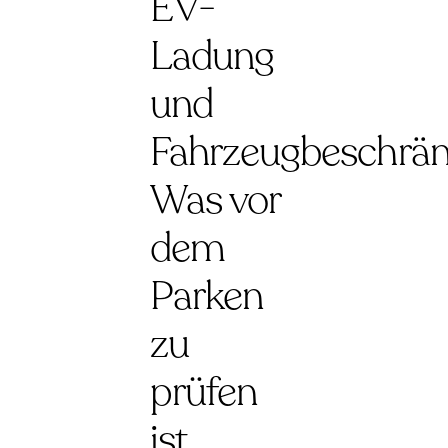
EV-
Ladung
und
Fahrzeugbeschrä
Was vor
dem
Parken
zu
prüfen
ist