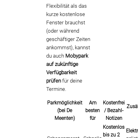
Flexibilität als das
kurze kostenlose
Fenster brauchst
(oder während
geschäftiger Zeiten
ankommst), kannst
du auch
Mobypark
auf zukünftige
Verfügbarkeit
prüfen
für deine
Termine.
Parkmöglichkeit
Am
Kostenfrei
Zusät
(bei De
besten
/ Bezahl-
Meenten)
für
Notizen
Kostenlos
Elekt
bis zu 2