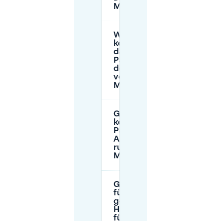
Meenten?
Wie viel
kostet
das
Parken in
der Nähe
von De
Meenten?
Gibt es
kostenpflichtige
Parkzonen oder
Anwohnerregelungen
rund um De
Meenten?
Gibt es Ladestationen
für E-Fahrzeuge und
gelten
Höhenbeschränkungen
für Fahrzeuge?