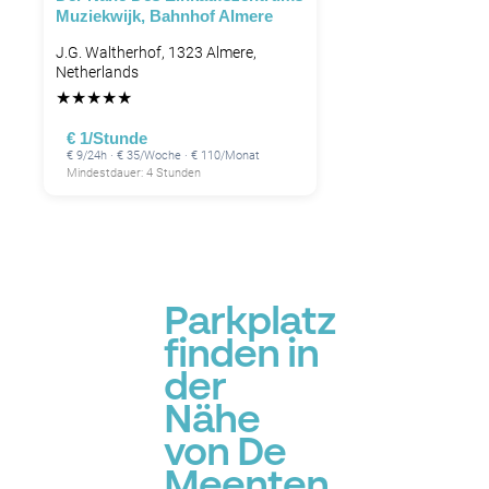
Muziekwijk, Bahnhof Almere
J.G. Waltherhof, 1323 Almere,
Netherlands
★
★
★
★
★
€ 1/Stunde
€ 9/24h · € 35/Woche · € 110/Monat
Mindestdauer: 4 Stunden
Parkplatz
finden in
der
Nähe
von De
Meenten,