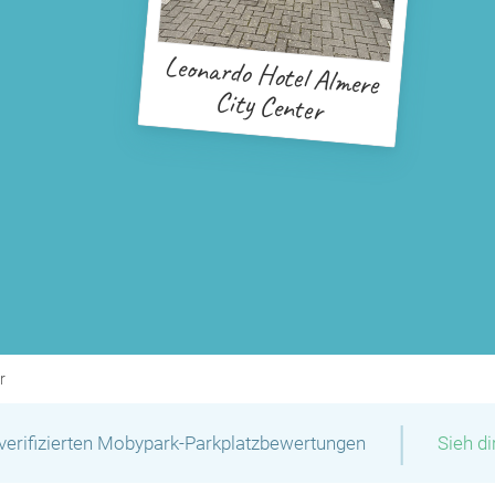
Leonardo Hotel Almere
City Center
r
|
verifizierten Mobypark-Parkplatzbewertungen
Sieh d