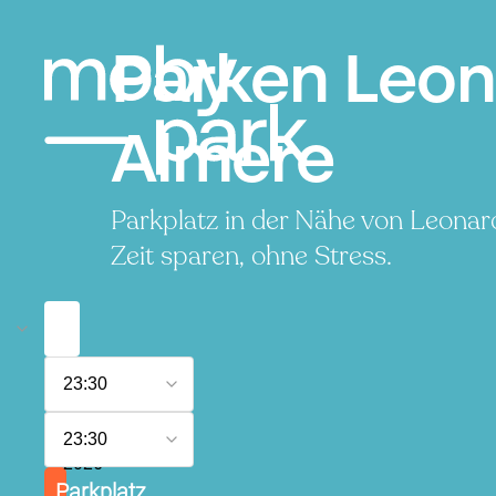
Parken Leon
Almere
Parkplatz in der Nähe von Leonar
Zeit sparen, ohne Stress.
6.
23:30
August
2026
7.
23:30
August
2026
Parkplatz