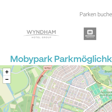
Parken buchen
Mobypark Parkmöglichke
+
−