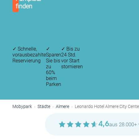
finden
✓
Schnelle,
✓
✓
Bis zu
vorausbezahlte
Sparen
24 Std.
Reservierung
Sie bis
vor Start
zu
stornieren
60%
beim
Parken
Mobypark
Städte
Almere
Leonardo Hotel Almere City Cente
4,6
aus 28.000+ 