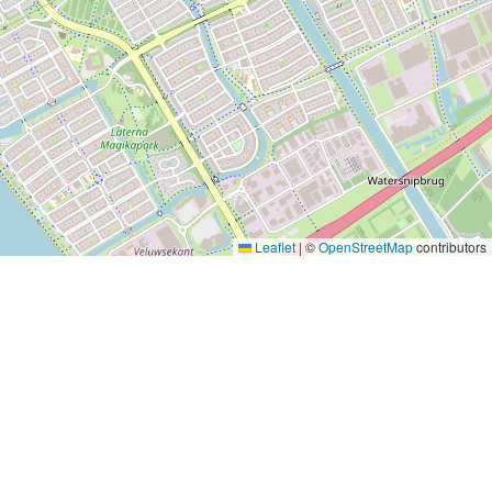
Leaflet
|
©
OpenStreetMap
contributors