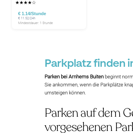
★
★
★
★
☆
€ 1.14/Stunde
€ 11.52/24h
Mindestdauer: 1 Stunde
Parkplatz finden 
Parken bei Arnhems Buiten
beginnt norm
Sie ankommen, wenn die Parkplätze knap
umsteigen können.
Parken auf dem Ge
vorgesehenen Par