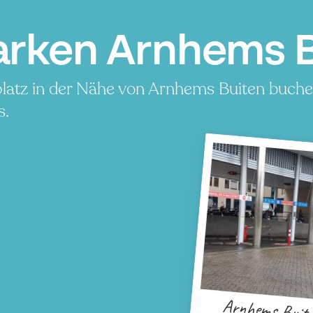
arken Arnhems B
latz in der Nähe von Arnhems Buiten buchen
s.
Arnhems Buit