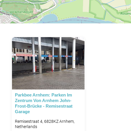
Parkbee Arnhem: Parken Im
Zentrum Von Arnhem John-
Frost-Brücke - Remisestraat
Garage
Remisestraat 4, 6828KZ Arnhem,
Netherlands