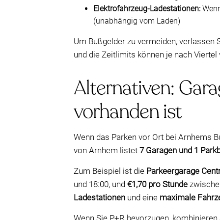
Elektrofahrzeug-Ladestationen:
Wenn 
(unabhängig vom Laden)
Um Bußgelder zu vermeiden, verlassen S
und die Zeitlimits können je nach Viertel 
Alternativen: Gar
vorhanden ist
Wenn das Parken vor Ort bei Arnhems Bui
von Arnhem listet
7 Garagen und 1 Park
Zum Beispiel ist die
Parkeergarage Cent
und 18:00, und
€1,70 pro Stunde
zwischen
Ladestationen
und eine
maximale Fahrz
Wenn Sie P+R bevorzugen, kombinieren S