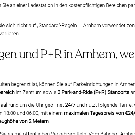
Sie an einer Ladestation in den kostenpflichtigen Bereichen pa
ie sich nicht auf „Standard“-Regeln — Arnhem verwendet zone
variieren.
agen und P+R in Arnhem, wen
ten begrenzt ist, können Sie auf Parkeinrichtungen in Arnhem
bereich
im Zentrum sowie
3 Park-and-Ride (P+R) Standorte
am
raal
rund um die Uhr geöffnet
24/7
und nutzt folgende Tarife:
 18:00 und 06:00, mit einem
maximalen Tagespreis von €24,
eughöhe von 2 Metern
.
ie es mit öffentlichen Verkehrsmitteln: Vom Bahnhof Arnhem