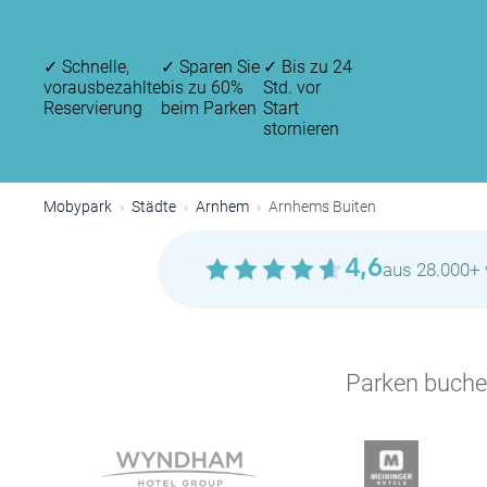
✓
Schnelle,
✓
Sparen Sie
✓
Bis zu 24
vorausbezahlte
bis zu 60%
Std. vor
Reservierung
beim Parken
Start
stornieren
Mobypark
Städte
Arnhem
Arnhems Buiten
4,6
aus 28.000+ 
Parken buchen