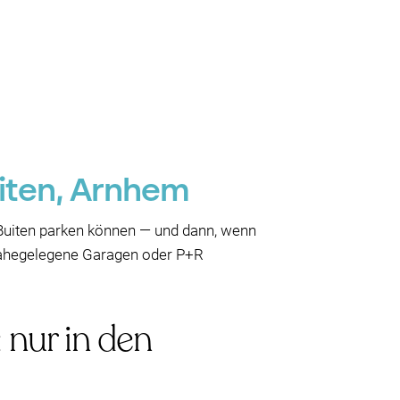
uiten, Arnhem
uiten parken können — und dann, wenn
 nahegelegene Garagen oder P+R
nur in den