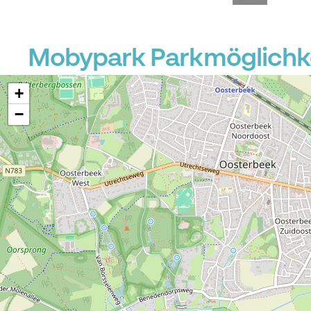
Mobypark Parkmöglichke
+
−