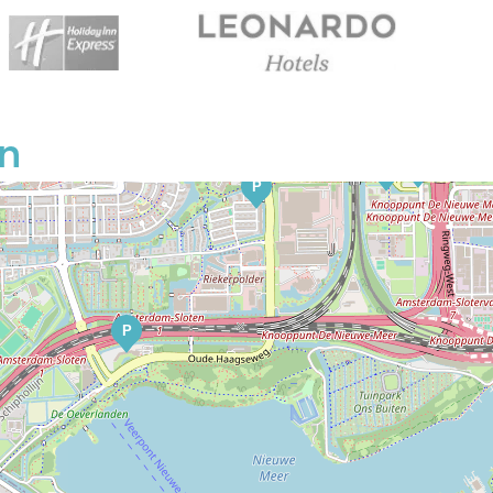
P
P
P
P
P
P
P
P
P
P
n
P
P
P
P
P