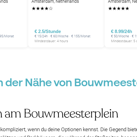
ands
Amsterdam, Netherlands
Amsterdam, Ne
★
★
★
★
☆
★
★
★
★
★
€ 2.5/Stunde
€ 8.99/24h
195/Monat
€ 15/24h · € 60/Woche · € 155/Monat
€ 50/Woche · € 
Mindestdauer: 4 hours
Mindestdauer: 5 
in der Nähe von Bouwmeeste
n am Bouwmeesterplein
ompliziert, wenn du deine Optionen kennst. Die Gegend biete