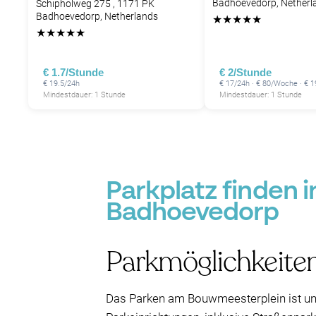
Badhoevedorp, Netherl
Schipholweg 275 , 1171 PK
Badhoevedorp, Netherlands
★
★
★
★
★
★
★
★
★
★
€ 1.7/Stunde
€ 2/Stunde
€ 19.5/24h
€ 17/24h · € 80/Woche · € 
Mindestdauer: 1 Stunde
Mindestdauer: 1 Stunde
Parkplatz finden 
Badhoevedorp
Parkmöglichkeite
Das Parken am Bouwmeesterplein ist unk