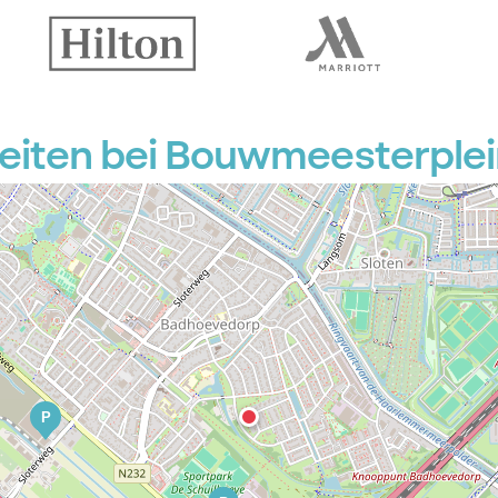
P
P
P
P
eiten bei Bouwmeesterplei
P