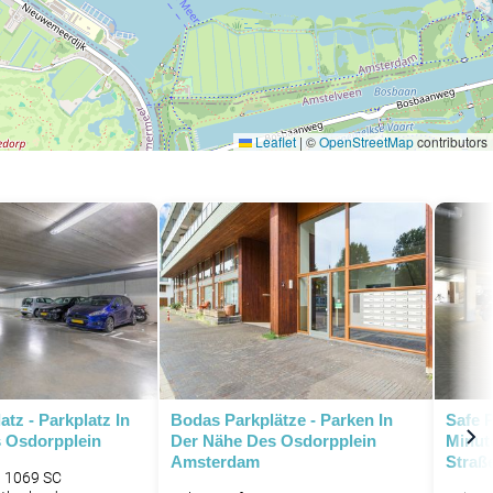
Leaflet
|
©
OpenStreetMap
contributors
tz - Parkplatz In
Bodas Parkplätze - Parken In
Safe P
P
 Osdorpplein
Der Nähe Des Osdorpplein
Minut
Amsterdam
Straß
, 1069 SC