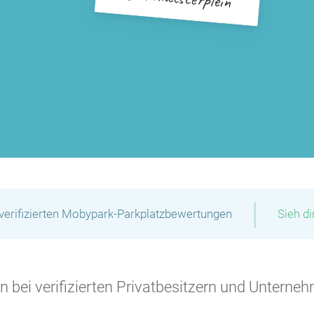
|
verifizierten Mobypark-Parkplatzbewertungen
Sieh d
P
P
 bei verifizierten Privatbesitzern und Unterneh