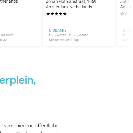
therlands
Johan Hofmanstraat, 1069
Johan 
Amsterdam, Netherlands
Amster
★
★
★
★
★
☆
☆
☆
€ 20/24h
€ 1.
150/Monat
€ 75/Woche · € 175/Monat
€ 15/2
days
Mindestdauer: 1 Tag
Mindes
rplein,
t verschiedene öffentliche