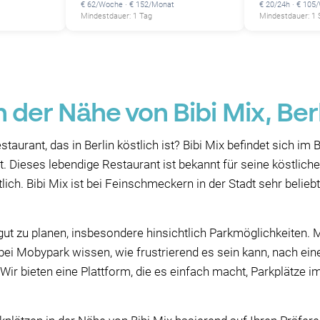
€ 62/Woche · € 152/Monat
€ 20/24h · € 105
Mindestdauer: 1 Tag
Mindestdauer: 1
n der Nähe von Bibi Mix, Ber
rant, das in Berlin köstlich ist? Bibi Mix befindet sich im B
. Dieses lebendige Restaurant ist bekannt für seine köstlich
lich. Bibi Mix ist bei Feinschmeckern in der Stadt sehr belieb
x gut zu planen, insbesondere hinsichtlich Parkmöglichkeiten
r bei Mobypark wissen, wie frustrierend es sein kann, nach ei
ir bieten eine Plattform, die es einfach macht, Parkplätze im