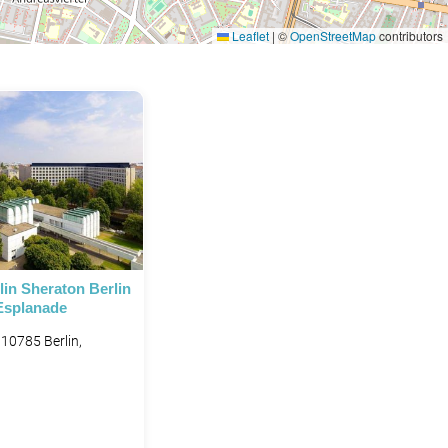
Leaflet
|
©
OpenStreetMap
contributors
in Sheraton Berlin
Esplanade
10785 Berlin,