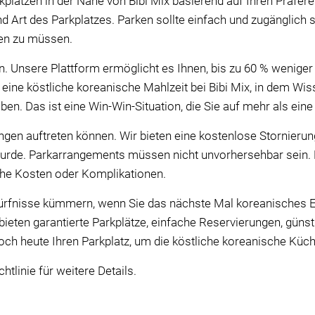
plätzen in der Nähe von Bibi Mix basierend auf Ihren Präfer
nd Art des Parkplatzes. Parken sollte einfach und zugänglich s
gen zu müssen.
. Unsere Plattform ermöglicht es Ihnen, bis zu 60 % weniger
n eine köstliche koreanische Mahlzeit bei Bibi Mix, in dem Wiss
ben. Das ist eine Win-Win-Situation, die Sie auf mehr als ein
en auftreten können. Wir bieten eine kostenlose Stornierung*
urde. Parkarrangements müssen nicht unvorhersehbar sein. 
iche Kosten oder Komplikationen.
dürfnisse kümmern, wenn Sie das nächste Mal koreanisches 
r bieten garantierte Parkplätze, einfache Reservierungen, güns
noch heute Ihren Parkplatz, um die köstliche koreanische Küch
htlinie für weitere Details.