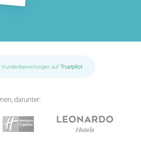
ir Kundenbewertungen auf
Trustpilot
men, darunter: