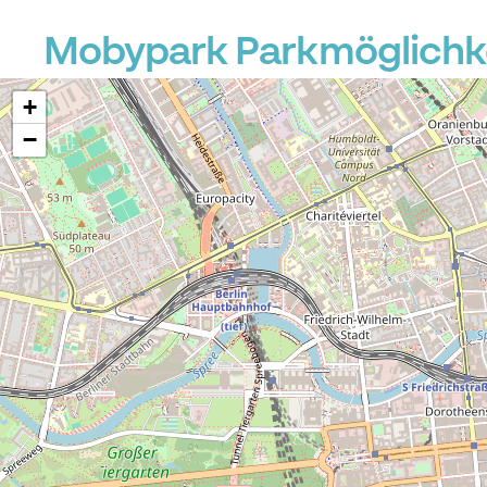
Mobypark Parkmöglichkei
+
−