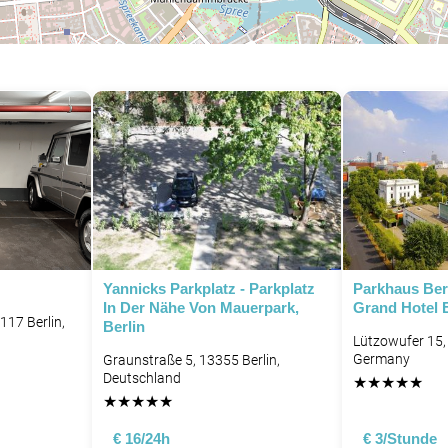
P
P
Yannicks Parkplatz - Parkplatz
Parkhaus Berl
In Der Nähe Von Mauerpark,
Grand Hotel 
117 Berlin,
Berlin
Lützowufer 15, 
Germany
Graunstraße 5, 13355 Berlin,
Deutschland
★
★
★
★
★
★
★
★
★
★
€ 16/24h
€ 3/Stunde