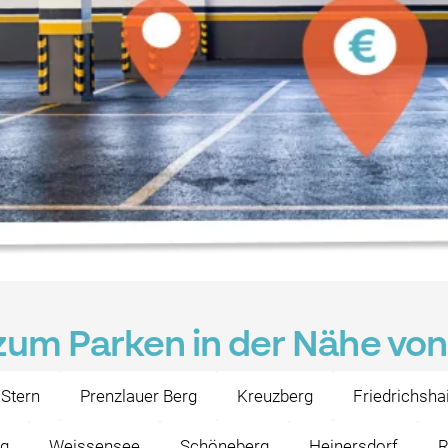
zum Parken in der Nähe von 
Stern
Prenzlauer Berg
Kreuzberg
Friedrichsha
g
Weissensee
Schöneberg
Heinersdorf
R