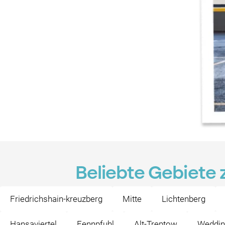
Beliebte Gebiete 
Friedrichshain-kreuzberg
Mitte
Lichtenberg
Hansaviertel
Fennpfuhl
Alt-Treptow
Weddin