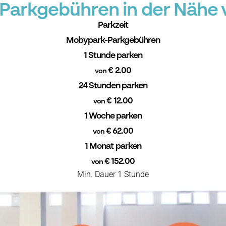
arkgebühren in der Nähe v
Parkzeit
Mobypark-Parkgebühren
1 Stunde parken
€ 2.00
von
24 Stunden parken
€ 12.00
von
1 Woche parken
€ 62.00
von
1 Monat parken
€ 152.00
von
Min. Dauer 1 Stunde