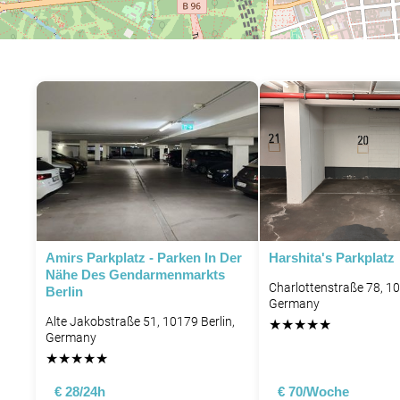
P
Amirs Parkplatz - Parken In Der
Harshita's Parkplatz
Nähe Des Gendarmenmarkts
Charlottenstraße 78, 10
Berlin
Germany
Alte Jakobstraße 51, 10179 Berlin,
★
★
★
★
★
Germany
★
★
★
★
★
€ 28/24h
€ 70/Woche