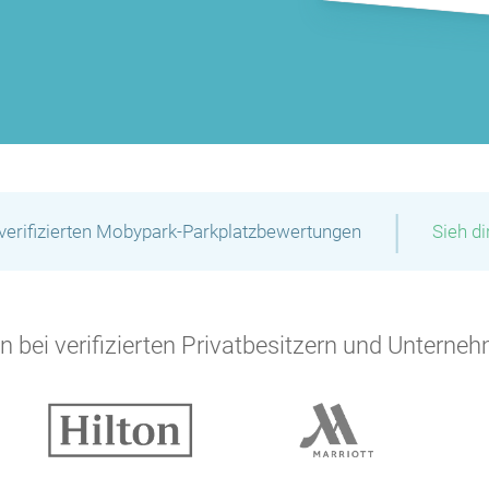
|
verifizierten Mobypark-Parkplatzbewertungen
Sieh d
 bei verifizierten Privatbesitzern und Unterneh
P