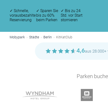
✓
Schnelle,
✓
Sparen Sie
✓
Bis zu 24
vorausbezahlte
bis zu 60%
Std. vor Start
Reservierung
beim Parken
stornieren
Mobypark
Städte
Berlin
KitKatClub
4,6
aus 28.000+ 
Parken buchen