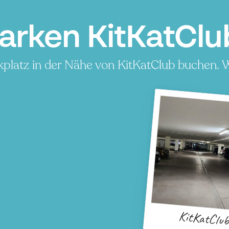
arken KitKatClub
kplatz in der Nähe von KitKatClub buchen. W
KitKatClu