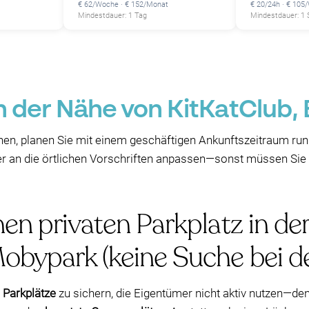
€ 62/Woche · € 152/Monat
€ 20/24h · € 105
Mindestdauer: 1 Tag
Mindestdauer: 1
n der Nähe von KitKatClub, 
en, planen Sie mit einem geschäftigen Ankunftszeitraum run
auer an die örtlichen Vorschriften anpassen—sonst müssen Si
nen privaten Parkplatz in d
obypark (keine Suche bei d
 Parkplätze
zu sichern, die Eigentümer nicht aktiv nutzen—de