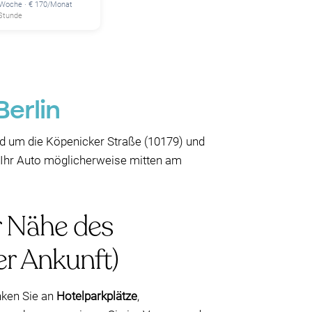
/Woche · € 170/Monat
 Stunde
Berlin
d um die Köpenicker Straße (10179) und
e Ihr Auto möglicherweise mitten am
er Nähe des
er Ankunft)
nken Sie an
Hotelparkplätze
,