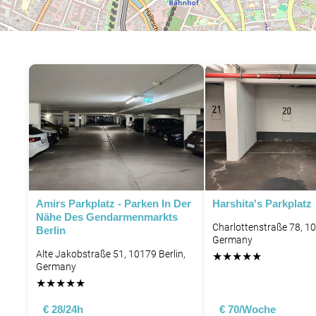
Amirs Parkplatz - Parken In Der
Harshita's Parkplatz
Nähe Des Gendarmenmarkts
Charlottenstraße 78, 10
Berlin
Germany
Alte Jakobstraße 51, 10179 Berlin,
★
★
★
★
★
Germany
★
★
★
★
★
€ 28/24h
€ 70/Woche