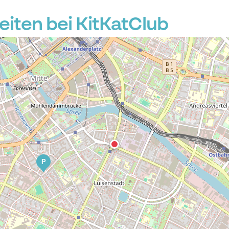
iten bei KitKatClub
P