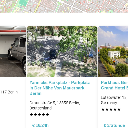
Yannicks Parkplatz - Parkplatz
Parkhaus Berl
In Der Nähe Von Mauerpark,
Grand Hotel 
117 Berlin,
Berlin
Lützowufer 15, 
Germany
Graunstraße 5, 13355 Berlin,
Deutschland
★
★
★
★
★
★
★
★
★
★
€ 16/24h
€ 3/Stunde