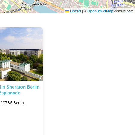
Leaflet
|
©
OpenStreetMap
contributors
in Sheraton Berlin
Esplanade
10785 Berlin,