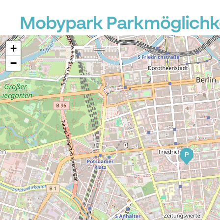
Mobypark Parkmöglichke
+
−
P