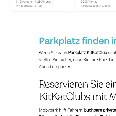
€ 100/Woche · € 250/Monat
€ 200/Monat
Mindestdauer: 1 Tag
Mindestdauer: 1 Woche
Parkplatz finden i
Wenn Sie nach
Parkplatz KitKatClub
such
stellen Sie sicher, dass Sie Ihre Parkd
Abend umparken.
Reservieren Sie ei
KitKatClubs mit M
Mobypark hilft Fahrern,
buchbare private