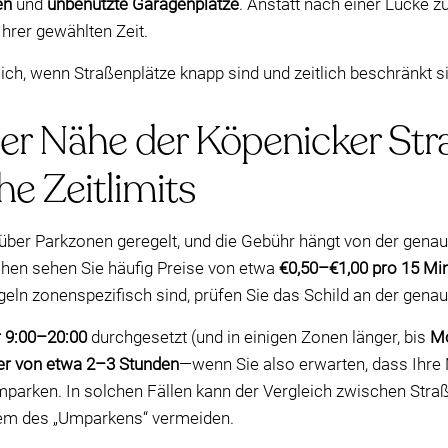
en
und
unbenutzte Garagenplätze
. Anstatt nach einer Lücke z
hrer gewählten Zeit.
ich, wenn Straßenplätze knapp sind und zeitlich beschränkt s
der Nähe der Köpenicker Str
e Zeitlimits
 über Parkzonen geregelt, und die Gebühr hängt von der genau
ichen sehen Sie häufig Preise von etwa
€0,50–€1,00 pro 15 Mi
geln zonenspezifisch sind, prüfen Sie das Schild an der gena
 9:00–20:00
durchgesetzt (und in einigen Zonen länger, bis
Mo
r von etwa 2–3 Stunden
—wenn Sie also erwarten, dass Ihre 
parken. In solchen Fällen kann der Vergleich zwischen Straß
lem des „Umparkens“ vermeiden.