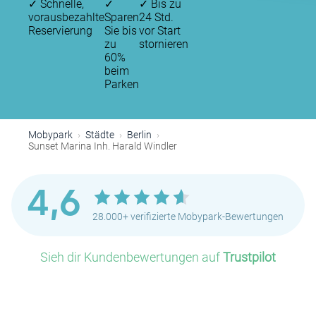
✓
Schnelle,
✓
✓
Bis zu
vorausbezahlte
Sparen
24 Std.
Reservierung
Sie bis
vor Start
zu
stornieren
60%
beim
Parken
Mobypark
Städte
Berlin
Sunset Marina Inh. Harald Windler
4,6
28.000+ verifizierte Mobypark-Bewertungen
Sieh dir Kundenbewertungen auf
Trustpilot