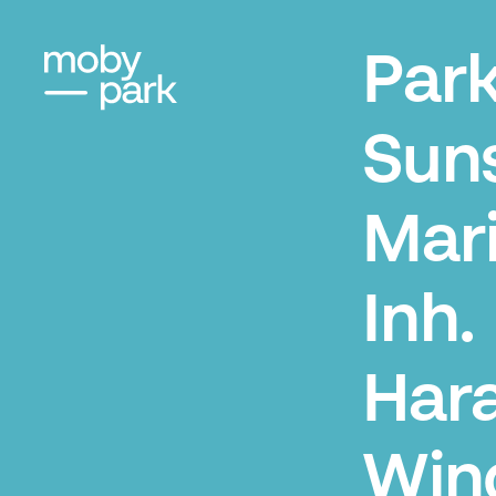
Par
Sun
Mar
Inh.
Har
Wind