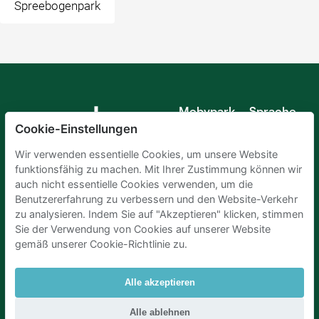
Spreebogenpark
Mobypark
Sprache
B.V.
Cookie-Einstellungen
Deutsch
Englisch
Wir verwenden essentielle Cookies, um unsere Website
Spanisch
funktionsfähig zu machen. Mit Ihrer Zustimmung können wir
Französisch
auch nicht essentielle Cookies verwenden, um die
Italienisch
Benutzererfahrung zu verbessern und den Website-Verkehr
Niederländisch
zu analysieren. Indem Sie auf "Akzeptieren" klicken, stimmen
Sie der Verwendung von Cookies auf unserer Website
gemäß unserer Cookie-Richtlinie zu.
Alle akzeptieren
Parkplaetze Amsterdam
|
Parkeren Brussel
|
Alle ablehnen