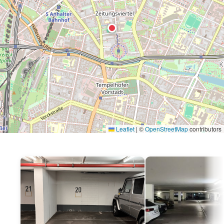
Leaflet
|
©
OpenStreetMap
contributors