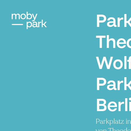
Par
The
Wolf
Park
Berl
Parkplatz i
von Theodo