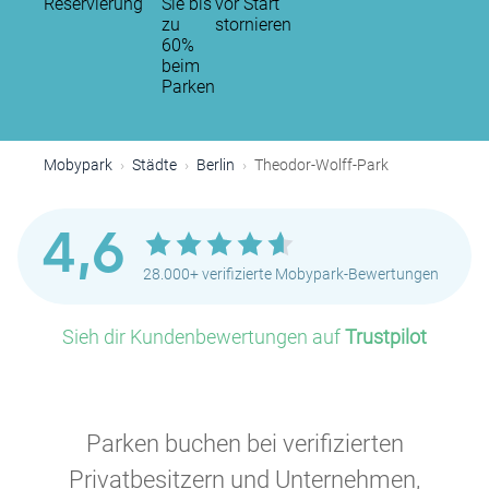
Reservierung
Sie bis
vor Start
zu
stornieren
60%
beim
Parken
P
Mobypark
Städte
Berlin
Theodor-Wolff-Park
4,6
28.000+ verifizierte Mobypark-Bewertungen
Sieh dir Kundenbewertungen auf
Trustpilot
Parken buchen bei verifizierten
Privatbesitzern und Unternehmen,