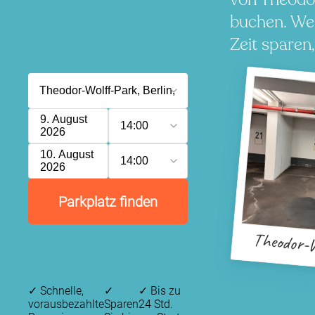
buchen. Wen
Zeit sparen
9. August
14:00
2026
10. August
14:00
2026
Parkplatz finden
Theodor-W
✓
Schnelle,
✓
✓
Bis zu
vorausbezahlte
Sparen
24 Std.