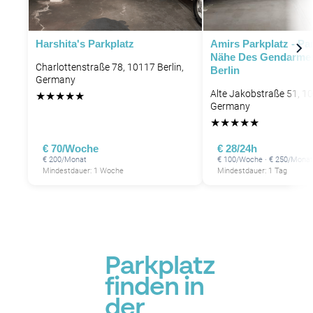
Harshita's Parkplatz
Amirs Parkplatz - Pa
Nähe Des Gendarme
Charlottenstraße 78, 10117 Berlin,
Berlin
Germany
Alte Jakobstraße 51, 10
★
★
★
★
★
Germany
★
★
★
★
★
€ 70/Woche
€ 28/24h
€ 200/Monat
€ 100/Woche · € 250/Monat
Mindestdauer: 1 Woche
Mindestdauer: 1 Tag
Parkplatz
finden in
der