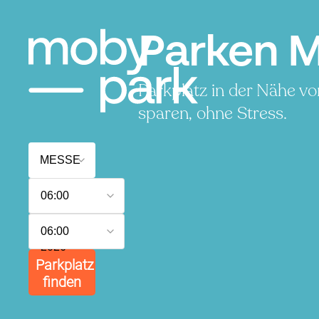
Parken M
Parkplatz in der Nähe v
sparen, ohne Stress.
6.
06:00
August
2026
7.
06:00
August
2026
Parkplatz
finden