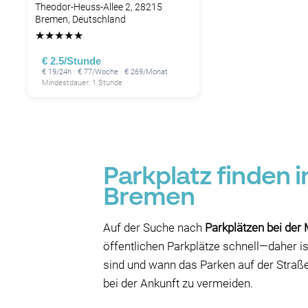
Theodor-Heuss-Allee 2, 28215
Bremen, Deutschland
★
★
★
★
★
€ 2.5/Stunde
€ 19/24h · € 77/Woche · € 269/Monat
Mindestdauer: 1 Stunde
Parkplatz finden 
Bremen
Auf der Suche nach
Parkplätzen bei de
öffentlichen Parkplätze schnell—daher i
sind und wann das Parken auf der Straße
bei der Ankunft zu vermeiden.