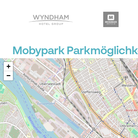
Mobypark Parkmöglichke
+
−