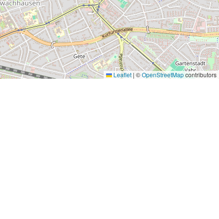
Leaflet
|
©
OpenStreetMap
contributors