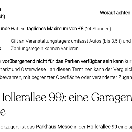
s
Worauf achten
ch)
tunde
Hat ein
tägliches Maximum von €8
(24 Stunden).
Gilt an Veranstaltungstagen; umfasst Autos (bis 3,5 t) 
s
Zahlungsregeln können variieren.
de
vorübergehend nicht für das Parken verfügbar sein kann
kur
rkt und Osterwiese—an diesen Terminen kann der Vergleich 
 bewahren, mit begrenzter Oberfläche oder veränderter Zu
llerallee 99): eine Garagen
ge
orzugen, ist das
Parkhaus Messe
in der
Hollerallee 99
eine s