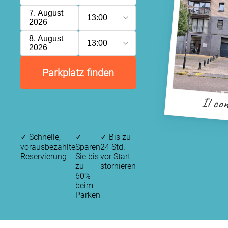
7. August
13:00
2026
8. August
13:00
2026
Parkplatz finden
Il con
✓
Schnelle,
✓
✓
Bis zu
vorausbezahlte
Sparen
24 Std.
Reservierung
Sie bis
vor Start
zu
stornieren
60%
beim
Parken
P
P