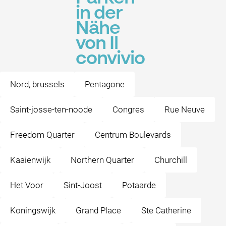
in der
Nähe
von Il
convivio
Nord, brussels
Pentagone
Saint-josse-ten-noode
Congres
Rue Neuve
Freedom Quarter
Centrum Boulevards
Kaaienwijk
Northern Quarter
Churchill
Het Voor
Sint-Joost
Potaarde
Koningswijk
Grand Place
Ste Catherine