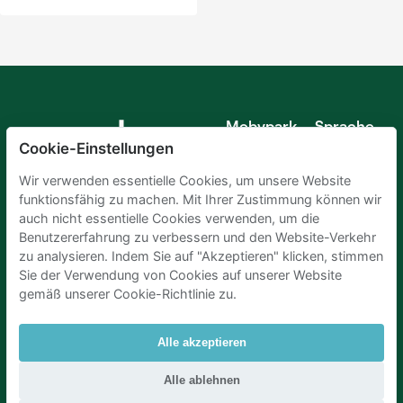
Mobypark
Sprache
B.V.
Cookie-Einstellungen
Deutsch
Englisch
Wir verwenden essentielle Cookies, um unsere Website
Spanisch
funktionsfähig zu machen. Mit Ihrer Zustimmung können wir
Französisch
auch nicht essentielle Cookies verwenden, um die
Italienisch
Benutzererfahrung zu verbessern und den Website-Verkehr
Niederländisch
zu analysieren. Indem Sie auf "Akzeptieren" klicken, stimmen
Sie der Verwendung von Cookies auf unserer Website
gemäß unserer Cookie-Richtlinie zu.
Alle akzeptieren
Parkplaetze Amsterdam
|
Parkeren Brussel
|
Alle ablehnen
Parkplaetze Paris
|
Parkplaetze Den Haag
|