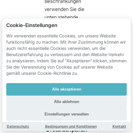
Beschränkungen
verwenden Sie die
unten stehende
Cookie-Einstellungen
FAQ.
Wir verwenden essentielle Cookies, um unsere Website
funktionsfähig zu machen. Mit Ihrer Zustimmung können wir
Mobypark-
auch nicht essentielle Cookies verwenden, um die
Benutzererfahrung zu verbessern und den Website-Verkehr
Parkgebühren
zu analysieren. Indem Sie auf "Akzeptieren" klicken, stimmen
in der Nähe
Sie der Verwendung von Cookies auf unserer Website
gemäß unserer Cookie-Richtlinie zu.
von The Hotel
Brussels
Alle akzeptieren
Parkzeit
Alle ablehnen
Mobypark-Parkgebühren
1 Stunde parken
Einstellungen verwalten
€ 1.54
von
Datenschutz
Bedingungen und Konditionen
Kontakt
24 Stunden parken