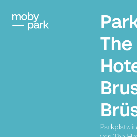
Par
The
Hote
Brus
Brüs
Parkplatz i
von The Hot