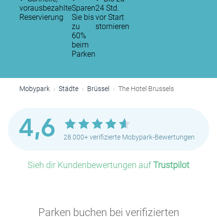
vorausbezahlte
Sparen
24 Std.
Reservierung
Sie bis
vor Start
zu
stornieren
60%
beim
Parken
P
P
Mobypark
Städte
Brüssel
The Hotel Brussels
P
4,6
28.000+ verifizierte Mobypark-Bewertungen
P
P
Sieh dir Kundenbewertungen auf
Trustpilot
P
Parken buchen bei verifizierten