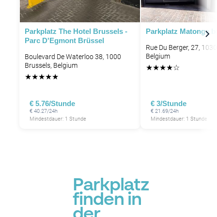
Parkplatz The Hotel Brussels -
Parkplatz Matonge Ix
Parc D'Egmont Brüssel
Rue Du Berger, 27, 1030
Belgium
Boulevard De Waterloo 38, 1000
Brussels, Belgium
★
★
★
★
☆
★
★
★
★
★
€ 5.76/Stunde
€ 3/Stunde
€ 40.27/24h
€ 21.69/24h
Mindestdauer: 1 Stunde
Mindestdauer: 1 Stunde
Parkplatz
finden in
der