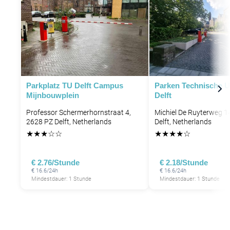
Parkplatz TU Delft Campus
Parken Technische Un
Mijnbouwplein
Delft
Professor Schermerhornstraat 4,
Michiel De Ruyterweg 1
2628 PZ Delft, Netherlands
Delft, Netherlands
★
★
★
☆
☆
★
★
★
★
☆
€ 2.76/Stunde
€ 2.18/Stunde
€ 16.6/24h
€ 16.6/24h
Mindestdauer: 1 Stunde
Mindestdauer: 1 Stunde