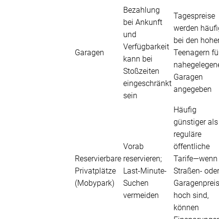
Bezahlung
Tagespreise
bei Ankunft
werden häufi
und
bei den hohe
Verfügbarkeit
Garagen
Teenagern fü
kann bei
nahegelegen
Stoßzeiten
Garagen
eingeschränkt
angegeben
sein
Häufig
günstiger als
reguläre
Vorab
öffentliche
Reservierbare
reservieren;
Tarife—wenn
Privatplätze
Last-Minute-
Straßen- ode
(Mobypark)
Suchen
Garagenprei
vermeiden
hoch sind,
können