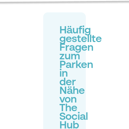
Häufig
gestellte
Fragen
zum
Parken
in
der
Nähe
von
The
Social
Hub