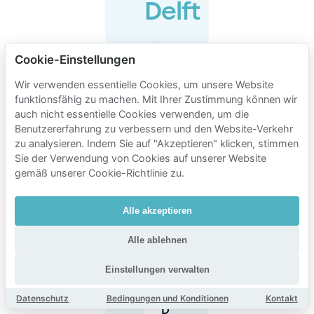
Delft
Cookie-Einstellungen
Gibt es
Parkplätze
Wir verwenden essentielle Cookies, um unsere Website
vor Ort im
The Social
funktionsfähig zu machen. Mit Ihrer Zustimmung können wir
Hub Delft?
auch nicht essentielle Cookies verwenden, um die
Benutzererfahrung zu verbessern und den Website-Verkehr
zu analysieren. Indem Sie auf "Akzeptieren" klicken, stimmen
Wo kann
Sie der Verwendung von Cookies auf unserer Website
ich in der
gemäß unserer Cookie-Richtlinie zu.
Nähe des
The Social
Hub Delft
parken
Alle akzeptieren
(Straße
oder
Alle ablehnen
Garagen)?
Einstellungen verwalten
Ist das
Datenschutz
Bedingungen und Konditionen
Kontakt
Parken in
Delft in