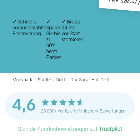
The Social 
✓
Schnelle,
✓
✓
Bis zu
vorausbezahlte
Sparen
24 Std.
Reservierung
Sie bis
vor Start
zu
stornieren
60%
beim
Parken
P
Mobypark
Städte
Delft
The Social Hub Delft
P
4,6
P
28.000+ verifizierte Mobypark-Bewertungen
Sieh dir Kundenbewertungen auf
Trustpilot