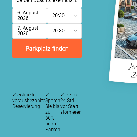
6. August
20:30
2026
7. August
20:30
2026
Parkplatz finden
Je
Zi
✓
Schnelle,
✓
✓
Bis zu
vorausbezahlte
Sparen
24 Std.
Reservierung
Sie bis
vor Start
zu
stornieren
60%
beim
Parken