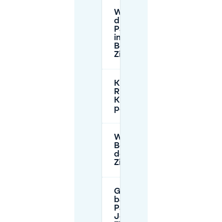
Wie hoch sind
die
Parkgebühren
im Jeroen
Bosch
Ziekenhuis?
Kann ich im Kiss &
Ride-Bereich am
Krankenhauseingang
parken?
Wie kann ich in den
Besucherparkhäusern
des Jeroen Bosch
Ziekenhuis bezahlen?
Gibt es
barrierefreies
Parken im
Jeroen Bosch