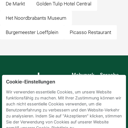
De Markt
Golden Tulip Hotel Central
Het Noordbrabants Museum
Burgemeester Loeffplein
Picasso Restaurant
Mobypark
Sprache
B.V.
Cookie-Einstellungen
Deutsch
Englisch
Wir verwenden essentielle Cookies, um unsere Website
Spanisch
funktionsfähig zu machen. Mit Ihrer Zustimmung können wir
Französisch
auch nicht essentielle Cookies verwenden, um die
Italienisch
Benutzererfahrung zu verbessern und den Website-Verkehr
Niederländisch
zu analysieren. Indem Sie auf "Akzeptieren" klicken, stimmen
Sie der Verwendung von Cookies auf unserer Website
gemäß unserer Cookie-Richtlinie zu.