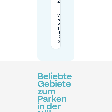
Ziekenhuis?
Wie lange kann
man auf einem
P&R-
Transferium in
der Nähe des
Krankenhauses
parken?
Beliebte
Gebiete
zum
Parken
in der