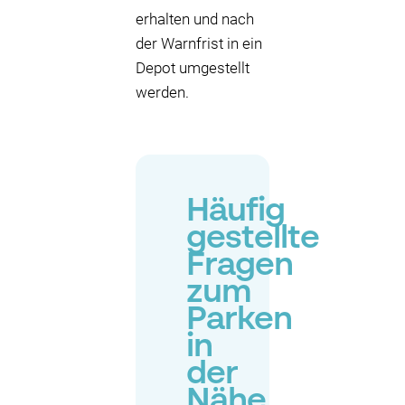
erhalten und nach
der Warnfrist in ein
Depot umgestellt
werden.
Häufig
gestellte
Fragen
zum
Parken
in
der
Nähe