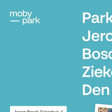
Par
Jer
Bos
Ziek
Den