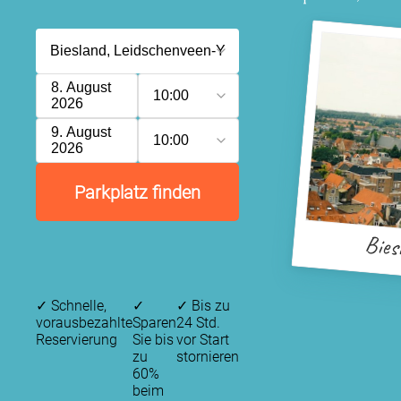
8. August
10:00
2026
9. August
10:00
2026
Parkplatz finden
Bies
✓
Schnelle,
✓
✓
Bis zu
vorausbezahlte
Sparen
24 Std.
Reservierung
Sie bis
vor Start
zu
stornieren
60%
beim