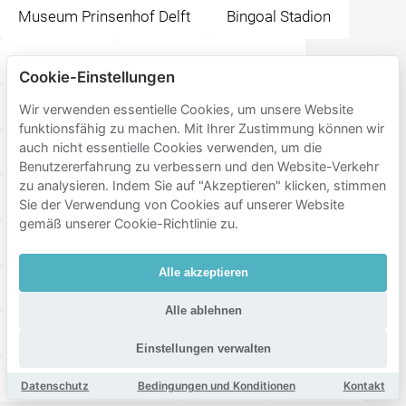
Museum Prinsenhof Delft
Bingoal Stadion
Event Plaza
Rijswijkse Schouwburg
Cookie-Einstellungen
Fokker Terminal
Station Den Haag Moerwijk
Wir verwenden essentielle Cookies, um unsere Website
funktionsfähig zu machen. Mit Ihrer Zustimmung können wir
auch nicht essentielle Cookies verwenden, um die
Opera Zalencentrum
Benutzererfahrung zu verbessern und den Website-Verkehr
zu analysieren. Indem Sie auf "Akzeptieren" klicken, stimmen
Station Den Haag Mariahoeve
Sie der Verwendung von Cookies auf unserer Website
gemäß unserer Cookie-Richtlinie zu.
Literatuurmuseum / Kinderboekenmuseum
Alle akzeptieren
Spinozahuis
Amare - Den Haag
Alle ablehnen
Bar Restaurant Pavlov
Rabbijn Maarsenplein
Einstellungen verwalten
Anna van Buerenplein
Fat Kee
Spuiplein
Datenschutz
Bedingungen und Konditionen
Kontakt