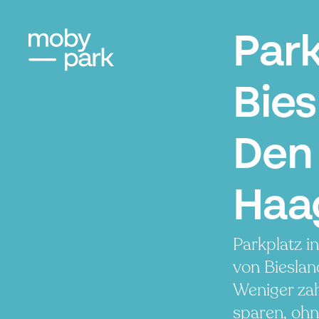
Par
Bies
Den
Haa
Parkplatz i
von Bieslan
Weniger zah
sparen, ohn