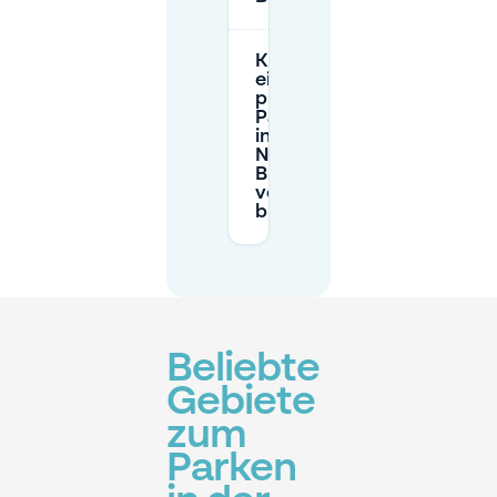
Kann ich
einen
privaten
Parkplatz
in der
Nähe von
Biesland
vorab
buchen?
Beliebte
Gebiete
zum
Parken