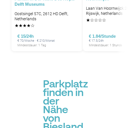
P
Delft Museums
P
Laan Van Hoornwijck 2
Rijswijk, Netherlands
Oostsingel 57C, 2612 HD Delft,
Netherlands
★
☆
☆
☆
☆
★
★
★
★
☆
€ 15/24h
€ 1.84/Stunde
€ 70/Woche · € 210/Monat
€ 17.5/24h
Mindestdauer: 1 Tag
Mindestdauer: 1 Stunde
Parkplatz
finden in
der
Nähe
von
Biesland,