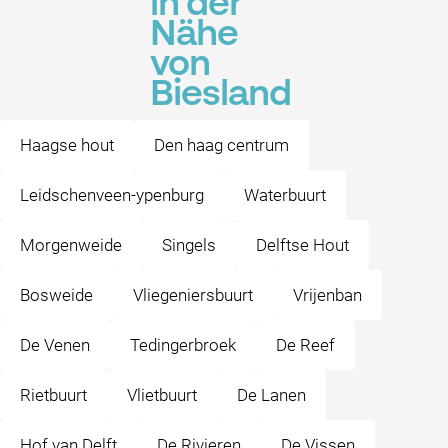
in der
Nähe
von
Biesland
Haagse hout
Den haag centrum
Leidschenveen-ypenburg
Waterbuurt
Morgenweide
Singels
Delftse Hout
Bosweide
Vliegeniersbuurt
Vrijenban
De Venen
Tedingerbroek
De Reef
Rietbuurt
Vlietbuurt
De Lanen
Hof van Delft
De Rivieren
De Vissen