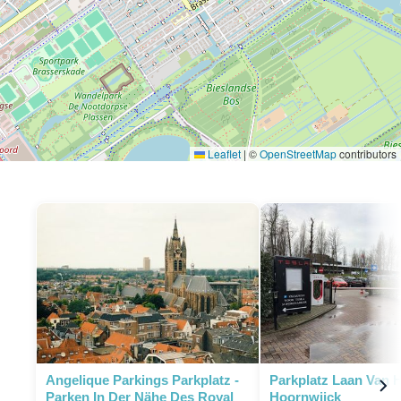
Leaflet
|
©
OpenStreetMap
contributors
P
Angelique Parkings Parkplatz -
Parkplatz Laan Van 
Parken In Der Nähe Des Royal
Hoornwijck