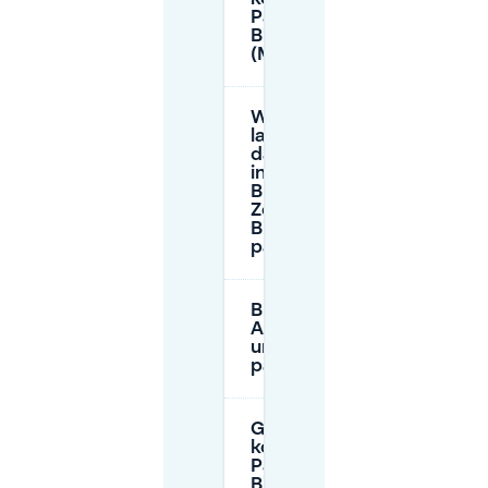
Parken in
Biesland
(Maastricht)?
Wie
lange
darf ich
in einer
Blauen
Zone in
Biesland
parken?
Brauche ich eine
Anwohnerparkkarte,
um in Biesland zu
parken?
Gibt es
kostenloses
Parken in
Biesland?