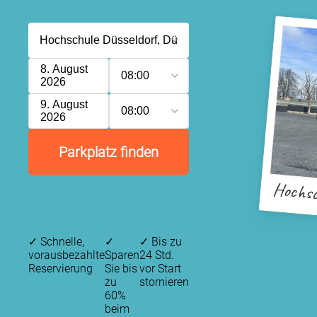
8. August
08:00
2026
9. August
08:00
2026
Parkplatz finden
Hochsc
✓
Schnelle,
✓
✓
Bis zu
vorausbezahlte
Sparen
24 Std.
Reservierung
Sie bis
vor Start
zu
stornieren
60%
beim