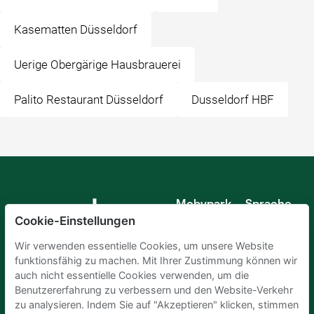
Kasematten Düsseldorf
Uerige Obergärige Hausbrauerei
Palito Restaurant Düsseldorf
Dusseldorf HBF
Mobypark
Sprache
B.V.
Cookie-Einstellungen
Deutsch
Englisch
Wir verwenden essentielle Cookies, um unsere Website
Spanisch
funktionsfähig zu machen. Mit Ihrer Zustimmung können wir
Französisch
auch nicht essentielle Cookies verwenden, um die
Italienisch
Benutzererfahrung zu verbessern und den Website-Verkehr
Niederländisch
zu analysieren. Indem Sie auf "Akzeptieren" klicken, stimmen