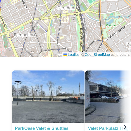
Leaflet
|
©
OpenStreetMap
contributors
ParkOase Valet & Shuttles
Valet Parkplatz Flug