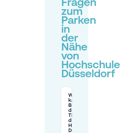
Fragen
zum
Parken
in
der
Nähe
von
Hochschule
Düsseldorf
Wie lange
kann ich als
Besucher in
der
Tiefgarage
der
Hochschule
Düsseldorf