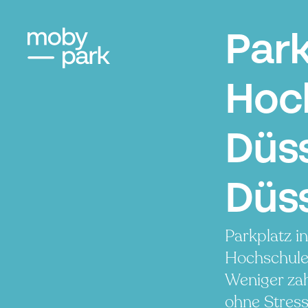
Par
Hoc
Düss
Düs
Parkplatz i
Hochschule
Weniger zah
ohne Stress