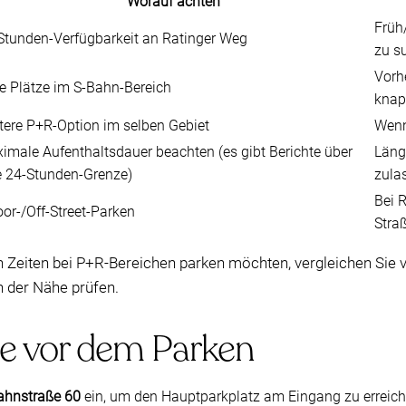
Worauf achten
Früh
Stunden-Verfügbarkeit an Ratinger Weg
zu s
Vorh
ie Plätze im S-Bahn-Bereich
knap
tere P+R-Option im selben Gebiet
Wenn
imale Aufenthaltsdauer beachten (es gibt Berichte über
Läng
e 24-Stunden-Grenze)
zula
Bei 
oor-/Off-Street-Parken
Stra
n Zeiten bei P+R-Bereichen parken möchten, vergleichen Sie v
n der Nähe prüfen.
te vor dem Parken
hnstraße 60
ein, um den Hauptparkplatz am Eingang zu erreich