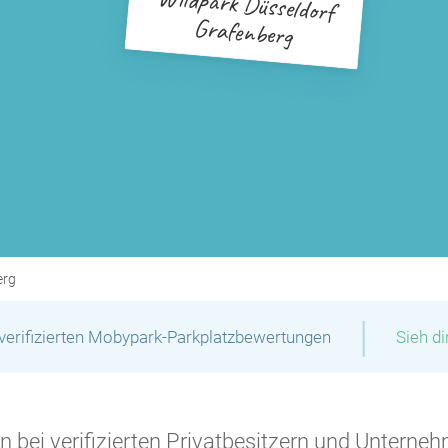
Wildpark Düsseldorf
Grafenberg
erg
|
verifizierten Mobypark-Parkplatzbewertungen
Sieh d
 bei verifizierten Privatbesitzern und Unterneh