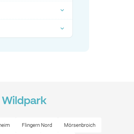
 Wildpark
heim
Flingern Nord
Mörsenbroich