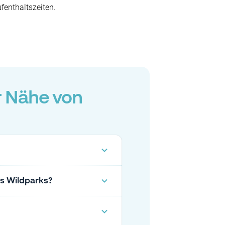
enthaltszeiten.
r Nähe von
es Wildparks?