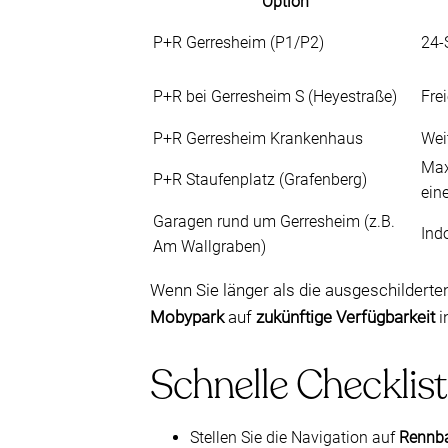
Option
P+R Gerresheim (P1/P2)
24-
P+R bei Gerresheim S (Heyestraße)
Fre
P+R Gerresheim Krankenhaus
Wei
Max
P+R Staufenplatz (Grafenberg)
ein
Garagen rund um Gerresheim (z.B.
Ind
Am Wallgraben)
Wenn Sie länger als die ausgeschilderte
Mobypark
auf
zukünftige Verfügbarkeit
i
Schnelle Checklis
Stellen Sie die Navigation auf
Rennba