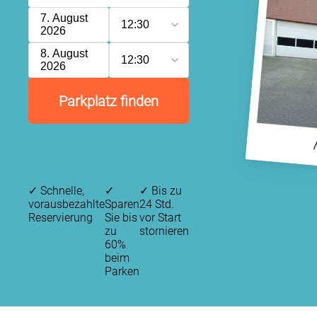
7. August
12:30
2026
8. August
12:30
2026
Parkplatz finden
✓
Schnelle,
✓
✓
Bis zu
vorausbezahlte
Sparen
24 Std.
Reservierung
Sie bis
vor Start
zu
stornieren
60%
beim
Parken