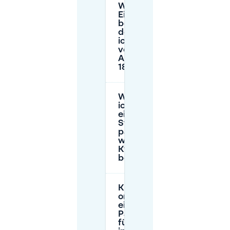
Welche
Einschränkungen
beim Parken auf
der Straße sollte
ich in der Nähe
von Kyoto (Sint
Antoniusstraat
18) erwarten?
Wo kann
ich für
ein paar
Stunden
parken,
wenn ich
Kyoto
besuche?
Kann ich
online
einen
Parkplatz
für Kyoto