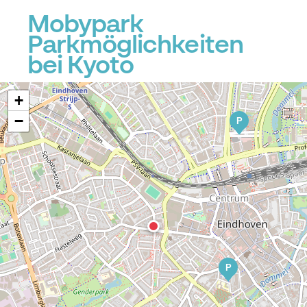
P
Mobypark
Parkmöglichkeiten
bei Kyoto
+
−
P
P