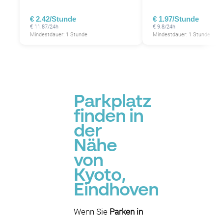
€ 2.42/Stunde
€ 1.97/Stunde
€ 11.87/24h
€ 9.8/24h
Mindestdauer: 1 Stunde
Mindestdauer: 1 Stunde
Parkplatz
finden in
der
Nähe
von
Kyoto,
Eindhoven
Wenn Sie
Parken in