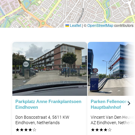
Leaflet
|
©
OpenStreetMap
contributors
Parkplatz Anne Frankplantsoen
Parken Fellenoord -
Eindhoven
Hauptbahnhof
Don Boscostraat 4, 5611 KW
Vincent Van Den Heuvel
Eindhoven, Netherlands
AZ Eindhoven, Netherla
★
★
★
★
☆
★
★
★
★
☆