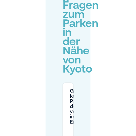
Fragen
zum
Parken
in
der
Nähe
von
Kyoto
Gibt es
kostenloses
Parken in
der Nähe
von Kyoto
in
Eindhoven?