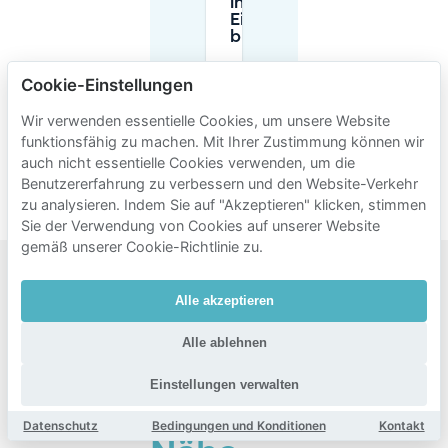
in
Eindhoven
buchen?
Cookie-Einstellungen
Gibt es Übernacht-
oder
Wir verwenden essentielle Cookies, um unsere Website
Langzeitparkplätze
funktionsfähig zu machen. Mit Ihrer Zustimmung können wir
in der Nähe von
auch nicht essentielle Cookies verwenden, um die
Kyoto?
Benutzererfahrung zu verbessern und den Website-Verkehr
zu analysieren. Indem Sie auf "Akzeptieren" klicken, stimmen
Sie der Verwendung von Cookies auf unserer Website
gemäß unserer Cookie-Richtlinie zu.
Beliebte
Alle akzeptieren
Gebiete
Alle ablehnen
zum
Parken
Einstellungen verwalten
in der
Datenschutz
Bedingungen und Konditionen
Kontakt