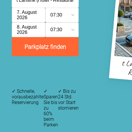
7. August
07:30
2026
8. August
07:30
2026
Parkplatz finden
t La
R
✓
Schnelle,
✓
✓
Bis zu
vorausbezahlte
Sparen
24 Std.
Reservierung
Sie bis
vor Start
zu
stornieren
60%
beim
Parken