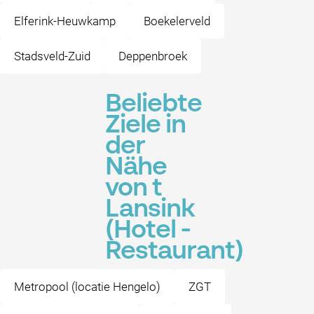
Elferink-Heuwkamp
Boekelerveld
Stadsveld-Zuid
Deppenbroek
Beliebte
Ziele in
der
Nähe
von t
Lansink
(Hotel -
Restaurant)
Metropool (locatie Hengelo)
ZGT