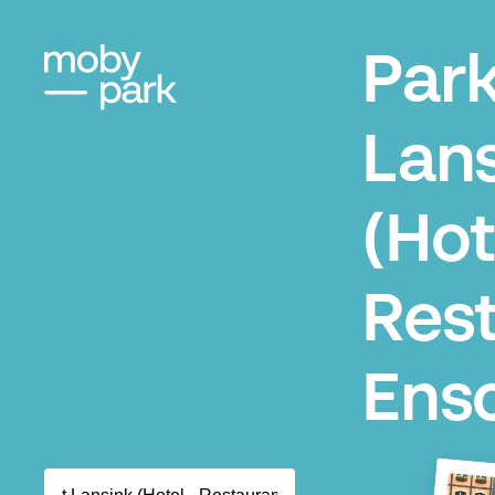
Park
Lan
(Hot
Rest
Ens