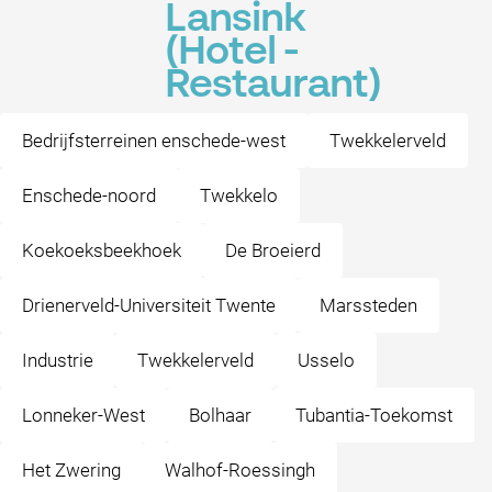
Lansink
(Hotel -
Restaurant)
Bedrijfsterreinen enschede-west
Twekkelerveld
Enschede-noord
Twekkelo
Koekoeksbeekhoek
De Broeierd
Drienerveld-Universiteit Twente
Marssteden
Industrie
Twekkelerveld
Usselo
Lonneker-West
Bolhaar
Tubantia-Toekomst
Het Zwering
Walhof-Roessingh