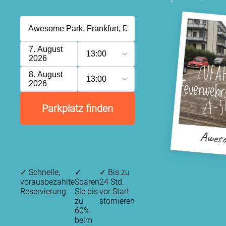
7. August
13:00
2026
8. August
13:00
2026
Parkplatz finden
Aweso
✓
Schnelle,
✓
✓
Bis zu
vorausbezahlte
Sparen
24 Std.
Reservierung
Sie bis
vor Start
zu
stornieren
60%
beim