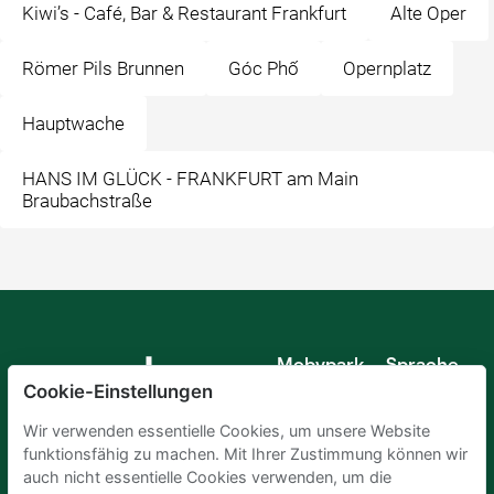
Kiwi’s - Café, Bar & Restaurant Frankfurt
Alte Oper
Römer Pils Brunnen
Góc Phố
Opernplatz
Hauptwache
HANS IM GLÜCK - FRANKFURT am Main
Braubachstraße
Mobypark
Sprache
B.V.
Cookie-Einstellungen
Deutsch
Englisch
Wir verwenden essentielle Cookies, um unsere Website
Spanisch
funktionsfähig zu machen. Mit Ihrer Zustimmung können wir
Französisch
auch nicht essentielle Cookies verwenden, um die
Italienisch