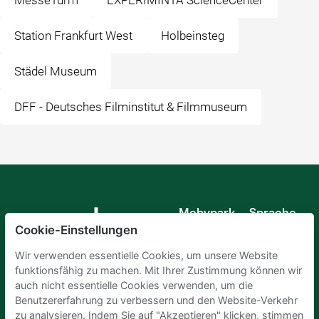
MesseTurm
EXPERIMINTA ScienceCenter
Station Frankfurt West
Holbeinsteg
Städel Museum
DFF - Deutsches Filminstitut & Filmmuseum
Mobypark
Sprache
B.V.
Cookie-Einstellungen
Deutsch
Englisch
Wir verwenden essentielle Cookies, um unsere Website
Spanisch
funktionsfähig zu machen. Mit Ihrer Zustimmung können wir
Französisch
auch nicht essentielle Cookies verwenden, um die
Italienisch
Benutzererfahrung zu verbessern und den Website-Verkehr
Niederländisch
zu analysieren. Indem Sie auf "Akzeptieren" klicken, stimmen