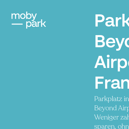
Par
Bey
Airp
Fran
Parkplatz i
Beyond Air
Weniger zah
sparen, ohn