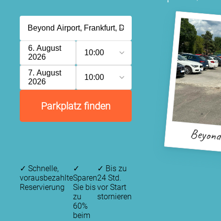
6. August
10:00
2026
7. August
10:00
2026
Parkplatz finden
Beyond
✓
Schnelle,
✓
✓
Bis zu
vorausbezahlte
Sparen
24 Std.
Reservierung
Sie bis
vor Start
zu
stornieren
60%
beim