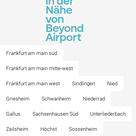
in der
Nähe
von
Beyond
Airport
Frankfurt am main süd
Frankfurt am main mitte-west
Frankfurt am main west
Sindlingen
Nied
Griesheim
Schwanheim
Niederrad
Gallus
Sachsenhausen Süd
Unterliederbach
Zeilsheim
Höchst
Sossenheim