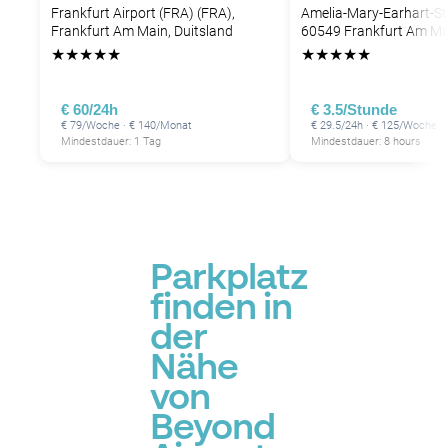
Frankfurt Airport (FRA) (FRA),
Amelia-Mary-Earhart-St
Frankfurt Am Main, Duitsland
60549 Frankfurt Am Ma
★
★
★
★
★
★
★
★
★
★
€ 60/24h
€ 3.5/Stunde
€ 79/Woche · € 140/Monat
€ 29.5/24h · € 125/Woche ·
Mindestdauer: 1 Tag
Mindestdauer: 8 hours
Parkplatz
finden in
der
Nähe
von
Beyond