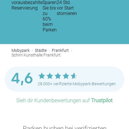
vorausbezahlte
Sparen
24 Std.
Reservierung
Sie bis
vor Start
zu
stornieren
60%
beim
Parken
Mobypark
Städte
Frankfurt
Schirn Kunsthalle Frankfurt
4,6
28.000+ verifizierte Mobypark-Bewertungen
P
Sieh dir Kundenbewertungen auf
Trustpilot
Parken buchen bei verifizierten