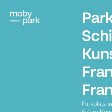
Par
Schi
Kuns
Fran
Fran
Parkplatz i
Schirn Kuns