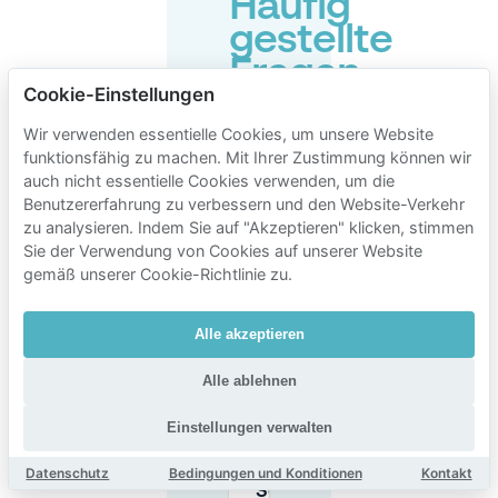
Häufig
gestellte
Fragen
Cookie-Einstellungen
zum
Parken
Wir verwenden essentielle Cookies, um unsere Website
funktionsfähig zu machen. Mit Ihrer Zustimmung können wir
in
auch nicht essentielle Cookies verwenden, um die
der
Benutzererfahrung zu verbessern und den Website-Verkehr
zu analysieren. Indem Sie auf "Akzeptieren" klicken, stimmen
Nähe
Sie der Verwendung von Cookies auf unserer Website
von
gemäß unserer Cookie-Richtlinie zu.
Schirn
Kunsthalle
Alle akzeptieren
Frankfurt
Alle ablehnen
Einstellungen verwalten
Wo kann ich
für die
Datenschutz
Bedingungen und Konditionen
Kontakt
Schirn