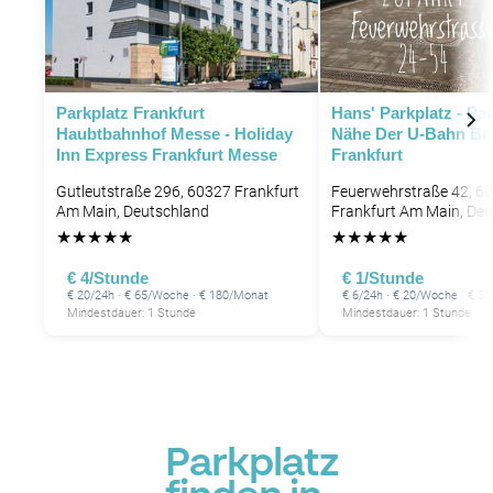
Parkplatz Frankfurt
Hans' Parkplatz - Pa
Haubtbahnhof Messe - Holiday
Nähe Der U-Bahn Be
Inn Express Frankfurt Messe
Frankfurt
Gutleutstraße 296, 60327 Frankfurt
Feuerwehrstraße 42, 6
Am Main, Deutschland
Frankfurt Am Main, De
★
★
★
★
★
★
★
★
★
★
€ 4/Stunde
€ 1/Stunde
€ 20/24h · € 65/Woche · € 180/Monat
€ 6/24h · € 20/Woche · € 5
Mindestdauer: 1 Stunde
Mindestdauer: 1 Stunde
Parkplatz