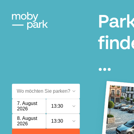
Park
find
...
7. August
13:30
2026
8. August
13:30
2026