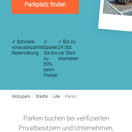
Parkplatz finden
✓
Schnelle,
✓
✓
Bis zu
vorausbezahlte
Sparen
24 Std.
Reservierung
Sie bis
vor Start
zu
stornieren
60%
beim
Parken
Mobypark
Städte
Lille
Parks
Parken buchen bei verifizierten
Privatbesitzern und Unternehmen,