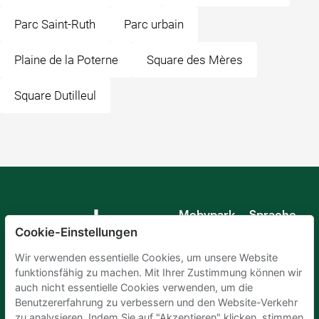
Parc Saint-Ruth
Parc urbain
Plaine de la Poterne
Square des Mères
Square Dutilleul
Mobypark
Sprache
B.V.
Cookie-Einstellungen
Deutsch
Englisch
Wir verwenden essentielle Cookies, um unsere Website
Spanisch
funktionsfähig zu machen. Mit Ihrer Zustimmung können wir
Französisch
auch nicht essentielle Cookies verwenden, um die
Italienisch
Benutzererfahrung zu verbessern und den Website-Verkehr
Niederländisch
zu analysieren. Indem Sie auf "Akzeptieren" klicken, stimmen