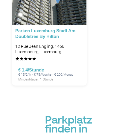
Parken Luxemburg Stadt Am
Doubletree By Hilton
12 Rue Jean Engling, 1466
Luxembourg, Luxemburg
★
★
★
★
★
€ 1.4/Stunde
€ 15/24h · € 75/Woche · € 200/Monat
Mindestdauer: 1 Stunde
Parkplatz
finden in