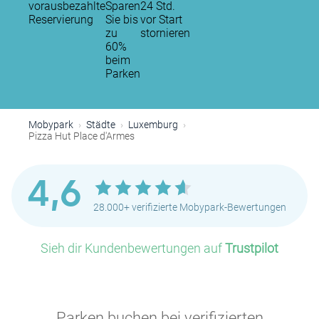
vorausbezahlte
Sparen
24 Std.
Reservierung
Sie bis
vor Start
zu
stornieren
60%
beim
Parken
Mobypark
Städte
Luxemburg
Pizza Hut Place d'Armes
4,6
28.000+ verifizierte Mobypark-Bewertungen
Sieh dir Kundenbewertungen auf
Trustpilot
Parken buchen bei verifizierten
P