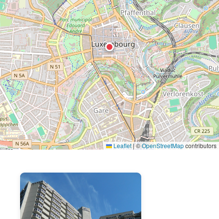
Leaflet
|
©
OpenStreetMap
contributors