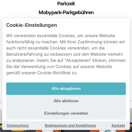
Parkzeit
Mobypark-Parkgebühren
1 Stunde parken
Cookie-Einstellungen
€ 1.40
von
Wir verwenden essentielle Cookies, um unsere Website
24 Stunden parken
funktionsfähig zu machen. Mit Ihrer Zustimmung können wir
auch nicht essentielle Cookies verwenden, um die
€ 15.00
von
Benutzererfahrung zu verbessern und den Website-Verkehr
1 Woche parken
zu analysieren. Indem Sie auf "Akzeptieren" klicken, stimmen
€ 75.00
von
Sie der Verwendung von Cookies auf unserer Website
gemäß unserer Cookie-Richtlinie zu.
1 Monat parken
€ 200.00
von
Alle akzeptieren
Min. Dauer 1 Stunde
Alle ablehnen
Einstellungen verwalten
Datenschutz
Bedingungen und Konditionen
Kontakt