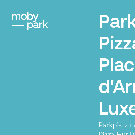
Par
Pizz
Pla
d'A
Lux
Parkplatz i
Pizza Hut P