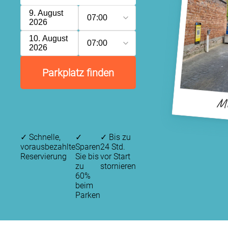
9. August
07:00
2026
10. August
07:00
2026
Parkplatz finden
Mu
✓
Schnelle,
✓
✓
Bis zu
vorausbezahlte
Sparen
24 Std.
Reservierung
Sie bis
vor Start
zu
stornieren
60%
beim
Parken