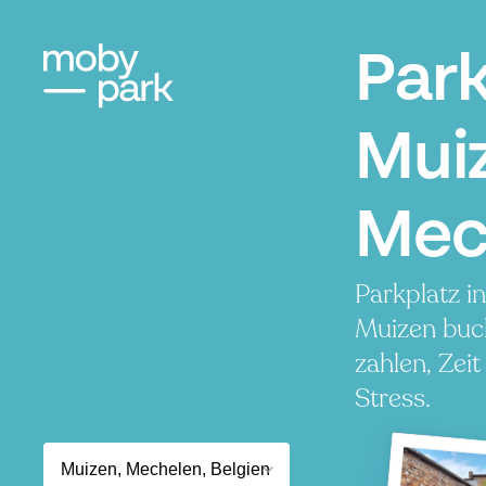
Par
Mui
Mec
Parkplatz i
Muizen buc
zahlen, Zei
Stress.