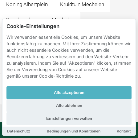
Koning Albertplein
Kruidtuin Mechelen
Speelgoedmuseum Mechelen
Cookie-Einstellungen
Station Mechelen-Nekkerspoel
De Vleeshalle
Wir verwenden essentielle Cookies, um unsere Website
funktionsfähig zu machen. Mit Ihrer Zustimmung können wir
Stadsschouwburg Mechelen
Veemarkt
auch nicht essentielle Cookies verwenden, um die
Benutzererfahrung zu verbessern und den Website-Verkehr
zu analysieren. Indem Sie auf "Akzeptieren" klicken, stimmen
Botermarkt
Grote Markt
IJzerenleen
Sie der Verwendung von Cookies auf unserer Website
gemäß unserer Cookie-Richtlinie zu.
Grote Markt Mechelen
SAVA
Ellis Mechelen
Alle akzeptieren
Korenmarkt
Merad Restaurant
Lamot
Alle ablehnen
Einstellungen verwalten
Datenschutz
Bedingungen und Konditionen
Kontakt