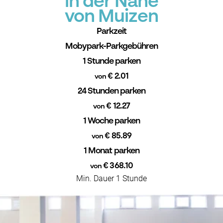
in der Nähe
von Muizen
Parkzeit
Mobypark-Parkgebühren
1 Stunde parken
€ 2.01
von
24 Stunden parken
€ 12.27
von
1 Woche parken
€ 85.89
von
1 Monat parken
€ 368.10
von
Min. Dauer 1 Stunde