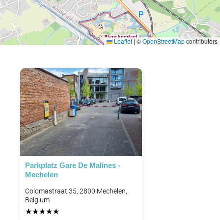
Leaflet
|
©
OpenStreetMap
contributors
Parkplatz Gare De Malines -
Mechelen
Colomastraat 35, 2800 Mechelen,
Belgium
★
★
★
★
★