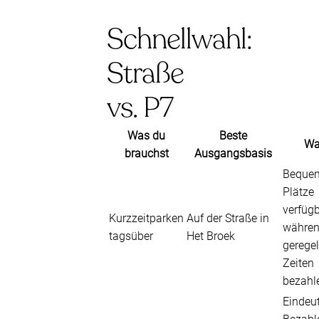
Schnellwahl:
Straße
vs. P7
Was du
Beste
Wa
brauchst
Ausgangsbasis
Beque
Plätze
verfügb
Kurzzeitparken
Auf der Straße in
währen
tagsüber
Het Broek
gerege
Zeiten
bezahl
Eindeu