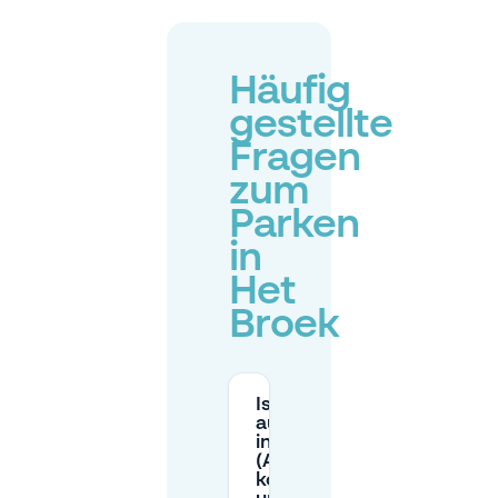
Häufig
gestellte
Fragen
zum
Parken
in
Het
Broek
Ist das Parken
auf der Straße
in Het Broek
(Arnhem)
kostenpflichtig