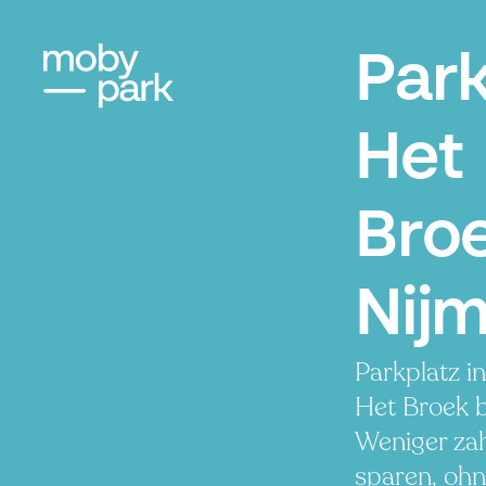
Par
Het
Bro
Nij
Parkplatz i
Het Broek 
Weniger zah
sparen, ohn