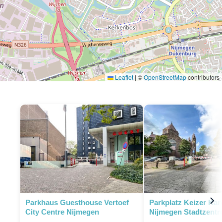
Leaflet
|
©
OpenStreetMap
contributors
Parkhaus Guesthouse Vertoef
Parkplatz Keizer Kar
City Centre Nijmegen
Nijmegen Stadtzent