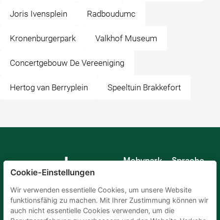
Joris Ivensplein
Radboudumc
Kronenburgerpark
Valkhof Museum
Concertgebouw De Vereeniging
Hertog van Berryplein
Speeltuin Brakkefort
Mobypark
Sprache
B.V.
Cookie-Einstellungen
Deutsch
Englisch
Wir verwenden essentielle Cookies, um unsere Website
Spanisch
funktionsfähig zu machen. Mit Ihrer Zustimmung können wir
Französisch
auch nicht essentielle Cookies verwenden, um die
Italienisch