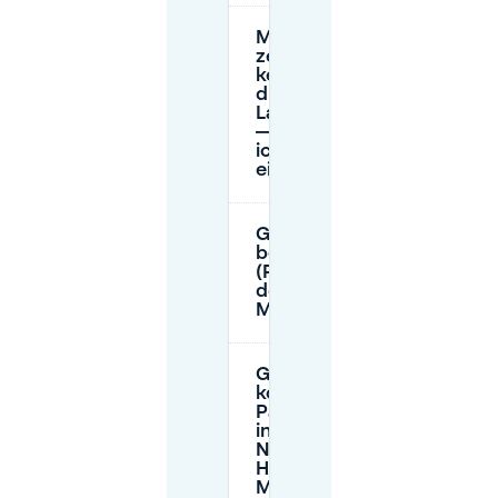
Mein GPS
zeigt
keine Rue
du
Labrador
—was soll
ich
eingeben?
Gibt es
behindertengerechte
(PMR) Parkplätze in
der Nähe des Hergé-
Museums?
Gibt es
kostenlose
Parkplätze
in der
Nähe des
Hergé-
Museums?