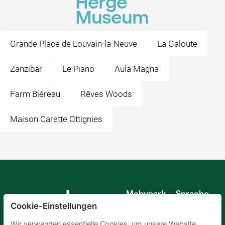
Hergé
Museum
Grande Place de Louvain-la-Neuve
La Galoute
Zanzibar
Le Piano
Aula Magna
Farm Biéreau
Rêves Woods
Maison Carette Ottignies
Mobypark
Sprache
B.V.
Cookie-Einstellungen
Deutsch
Englisch
Wir verwenden essentielle Cookies, um unsere Website