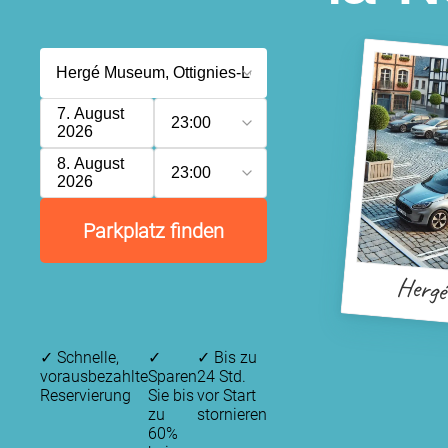
7. August
23:00
2026
8. August
23:00
2026
Parkplatz finden
Herg
✓
Schnelle,
✓
✓
Bis zu
vorausbezahlte
Sparen
24 Std.
Reservierung
Sie bis
vor Start
zu
stornieren
60%