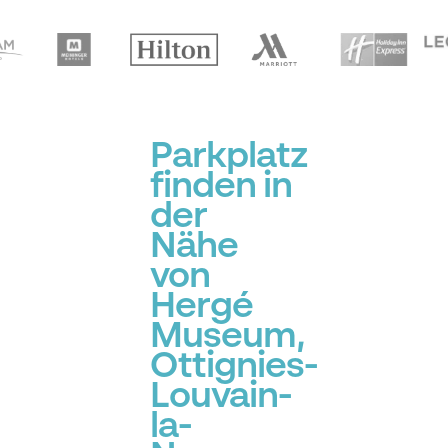
Parkplatz
finden in
der
Nähe
von
Hergé
Museum,
Ottignies-
Louvain-
la-