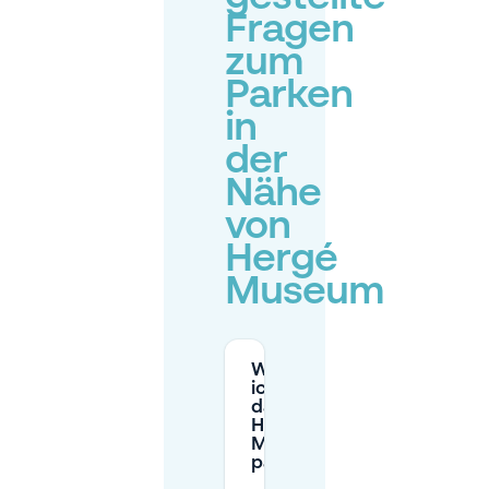
Fragen
zum
Parken
in
der
Nähe
von
Hergé
Museum
Wo kann
ich für
das
Hergé-
Museum
parken?