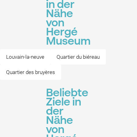
in der
Nähe
von
Hergé
Museum
Louvain-la-neuve
Quartier du biéreau
Quartier des bruyères
Beliebte
Ziele in
der
Nähe
von