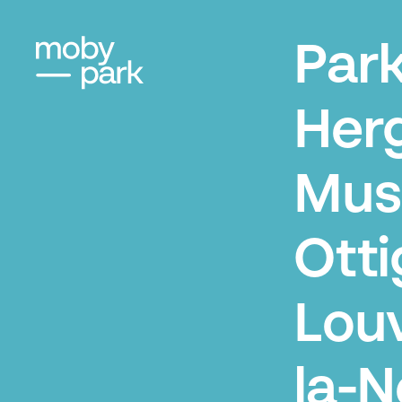
Par
Her
Mus
Otti
Louv
la-