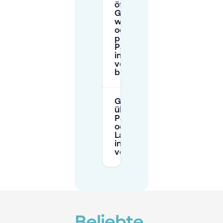
öffentliche
Garage
wählen
oder einen
privaten
Parkplatz
in Flandres
vorab
buchen?
Gibt es
überdachte
Parkplätze
oder EV-
Ladestationen
in der Nähe
von Flandres?