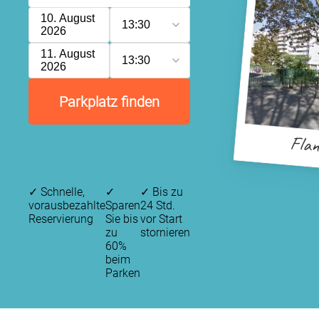
10. August
13:30
2026
11. August
13:30
2026
Parkplatz finden
Flan
✓
Schnelle,
✓
✓
Bis zu
vorausbezahlte
Sparen
24 Std.
Reservierung
Sie bis
vor Start
zu
stornieren
60%
beim
Parken