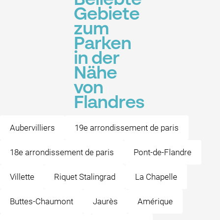
Beliebte
Gebiete
zum
Parken
in der
Nähe
von
Flandres
Aubervilliers
19e arrondissement de paris
18e arrondissement de paris
Pont-de-Flandre
Villette
Riquet Stalingrad
La Chapelle
Buttes-Chaumont
Jaurès
Amérique