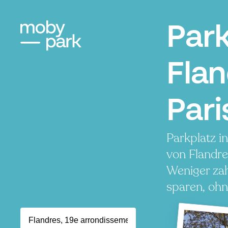
Par
Flan
Pari
Parkplatz i
von Flandre
Weniger zah
sparen, ohn