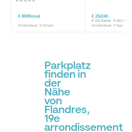
€ 80/Monat
€ 25/24h
P
€ 100/Woche · € 250/Monat
Mindestdauer: 3 Monate
Mindestdauer: 5 Tage
P
P
P
P
P
Parkplatz
P
P
P
finden in
der
Nähe
von
Flandres,
19e
arrondissement