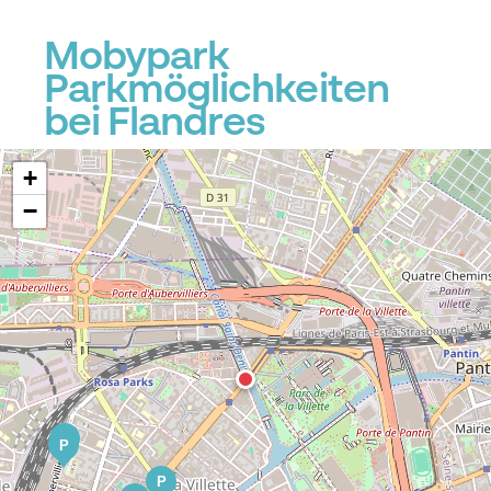
Mobypark
Parkmöglichkeiten
bei Flandres
+
−
P
P
P