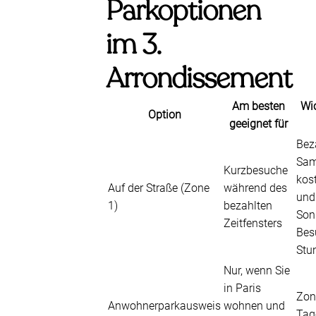
Parkoptionen
im 3.
Arrondissement
Am besten
Wi
Option
geeignet für
Bez
Sam
Kurzbesuche
kos
Auf der Straße (Zone
während des
und
1)
bezahlten
Son
Zeitfensters
Besu
Stu
Nur, wenn Sie
in Paris
Zone
Anwohnerparkausweis
wohnen und
Tag