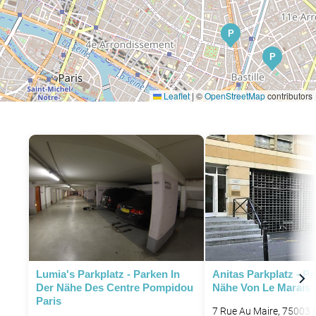
P
P
Leaflet
|
©
OpenStreetMap
contributors
Lumia's Parkplatz - Parken In
Anitas Parkplatz - Pa
Der Nähe Des Centre Pompidou
Nähe Von Le Marais 
Paris
7 Rue Au Maire, 75003 P