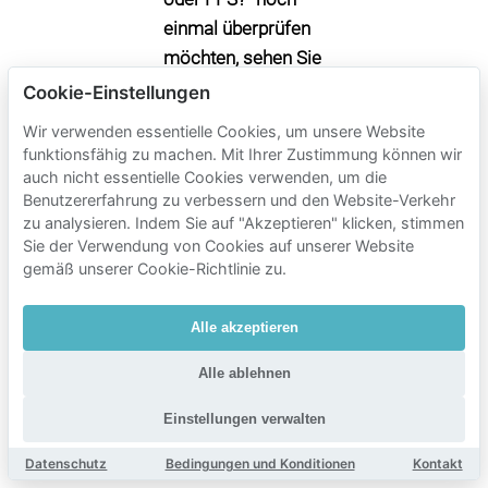
einmal überprüfen
möchten, sehen Sie
sich die FAQ unten
Cookie-Einstellungen
an.
Wir verwenden essentielle Cookies, um unsere Website
funktionsfähig zu machen. Mit Ihrer Zustimmung können wir
auch nicht essentielle Cookies verwenden, um die
Mobypark-
Benutzererfahrung zu verbessern und den Website-Verkehr
zu analysieren. Indem Sie auf "Akzeptieren" klicken, stimmen
Parkgebühren
Sie der Verwendung von Cookies auf unserer Website
in der Nähe von
gemäß unserer Cookie-Richtlinie zu.
3e
arrondissement
Alle akzeptieren
de Paris
Alle ablehnen
Parkzeit
Einstellungen verwalten
Mobypark-Parkgebühren
Datenschutz
Bedingungen und Konditionen
Kontakt
1 Stunde parken