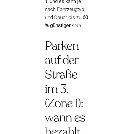
1, und es kann je
nach Fahrzeugtyp
und Dauer bis zu
60
% günstiger
sein.
Parken
auf der
Straße
im 3.
(Zone 1):
wann es
bezahlt