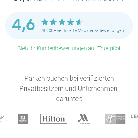
4,6
28.000+ verifizierte Mobypark-Bewertungen
Sieh dir Kundenbewertungen auf
Trustpilot
Parken buchen bei verifizierten
Privatbesitzern und Unternehmen,
P
P
darunter:
P
P
P
P
P
P
P
P