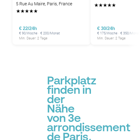
P
5 Rue Au Maire, Paris, France
★
★
★
★
★
★
★
★
★
★
P
€ 22/24h
€ 30/24h
P
€ 90/Woche · € 200/Monat
€ 175/Woche · € 350/Monat
Min. Dauer: 2 Tage
Min. Dauer: 2 Tage
P
Parkplatz
finden in
der
Nähe
P
von 3e
arrondissement
de Paris,