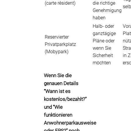
(carte résident)
die richtige
sel
Genehmigung
haben
Halb- oder
Vor
ganztägige
Plat
Reservierter
Pläne oder
nütz
Privatparkplatz
wenn Sie
Str
(Mobypark)
Sicherheit
in 
möchten
ers
Wenn Sie die
genauen Details
“Wann ist es
kostenlos/bezahlt?”
und “Wie
funktionieren
Anwohnerparkausweise
oder FPS?” noch