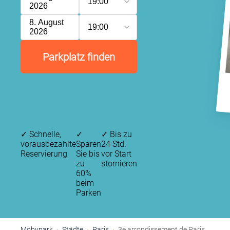
19:00
2026
8. August
19:00
2026
Parkplatz finden
✓
Schnelle,
✓
✓
Bis zu
vorausbezahlte
Sparen
24 Std.
Reservierung
Sie bis
vor Start
zu
stornieren
60%
beim
Parken
Mobypark
Städte
Paris
3e arrondissement de Paris