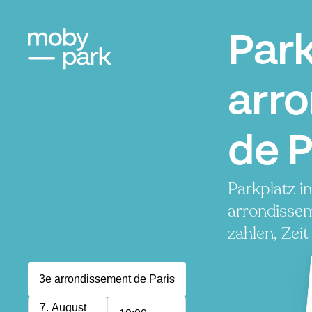
Par
arr
de P
Parkplatz i
arrondissem
zahlen, Zeit
7. August