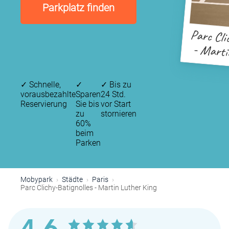
Parkplatz finden
Parc Cli
- Marti
✓
Schnelle,
✓
✓
Bis zu
vorausbezahlte
Sparen
24 Std.
Reservierung
Sie bis
vor Start
zu
stornieren
60%
beim
Parken
Mobypark
Städte
Paris
Parc Clichy-Batignolles - Martin Luther King