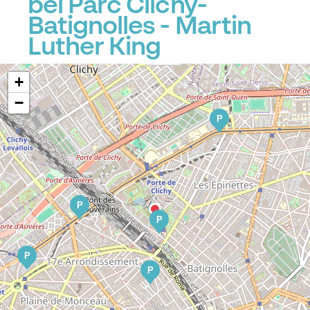
bei Parc Clichy-
Batignolles - Martin
Luther King
+
−
P
P
P
P
P