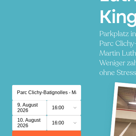
King
Parkplatz i
Parc Clichy
Martin Luth
Weniger zah
ohne Stress
9. August
16:00
2026
10. August
16:00
2026