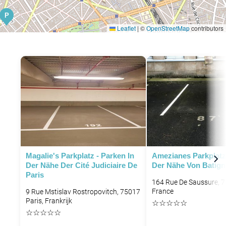
P
Leaflet
|
©
OpenStreetMap
contributors
P
P
P
Magalie's Parkplatz - Parken In
Amezianes Parkplatz 
Der Nähe Der Cité Judiciaire De
Der Nähe Von Batigno
Paris
164 Rue De Saussure, 7
France
9 Rue Mstislav Rostropovitch, 75017
P
P
Paris, Frankrijk
☆
☆
☆
☆
☆
P
☆
☆
☆
☆
☆