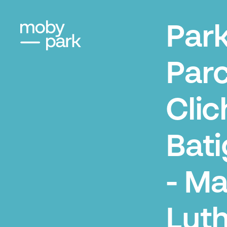
Par
Par
Clic
Bati
- Ma
Lut