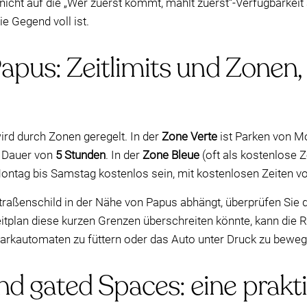
 nicht auf die „Wer zuerst kommt, mahlt zuerst“-Verfügbarkei
e Gegend voll ist.
Papus: Zeitlimits und Zonen,
ird durch Zonen geregelt. In der
Zone Verte
ist Parken von M
n Dauer von
5 Stunden
. In der
Zone Bleue
(oft als kostenlose 
ntag bis Samstag kostenlos sein, mit kostenlosen Zeiten v
raßenschild in der Nähe von Papus abhängt, überprüfen Sie di
eitplan diese kurzen Grenzen überschreiten könnte, kann die 
arkautomaten zu füttern oder das Auto unter Druck zu beweg
d gated Spaces: eine prakti