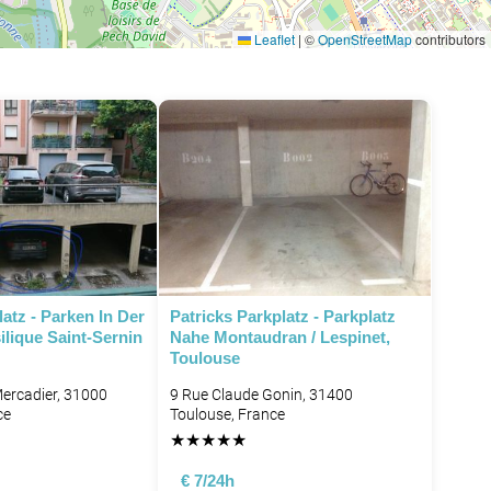
Leaflet
|
©
OpenStreetMap
contributors
atz - Parken In Der
Patricks Parkplatz - Parkplatz
lique Saint-Sernin
Nahe Montaudran / Lespinet,
Toulouse
ercadier, 31000
9 Rue Claude Gonin, 31400
ce
Toulouse, France
★
★
★
★
★
€ 7/24h