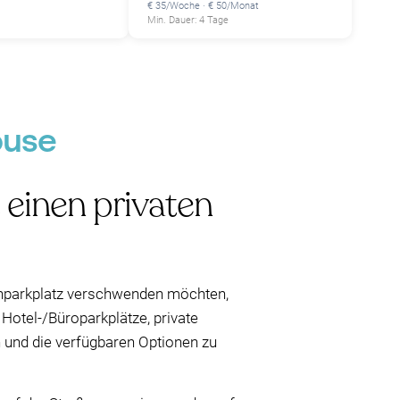
€ 35/Woche · € 50/Monat
Min. Dauer: 4 Tage
ouse
 einen privaten
enparkplatz verschwenden möchten,
 Hotel-/Büroparkplätze, private
 und die verfügbaren Optionen zu