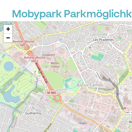
Mobypark Parkmöglichke
+
−