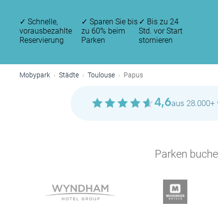
✓
Schnelle,
✓
Sparen Sie bis
✓
Bis zu 24
vorausbezahlte
zu 60% beim
Std. vor Start
Reservierung
Parken
stornieren
Mobypark
Städte
Toulouse
Papus
4,6
aus 28.000+ 
Parken buchen