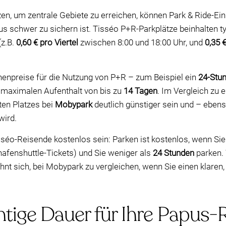
zen, um zentrale Gebiete zu erreichen, können Park & Ride-Ei
s schwer zu sichern ist. Tisséo P+R-Parkplätze beinhalten 
(z.B.
0,60 € pro Viertel
zwischen 8:00 und 18:00 Uhr, und
0,35 €
henpreise für die Nutzung von P+R – zum Beispiel ein
24-Stun
m maximalen Aufenthalt von bis zu
14 Tagen
. Im Vergleich zu 
ten Platzes bei
Mobypark
deutlich günstiger sein und – ebens
wird.
éo-Reisende kostenlos sein: Parken ist kostenlos, wenn Sie 
hafenshuttle-Tickets) und Sie weniger als
24 Stunden
parken. 
lohnt sich, bei Mobypark zu vergleichen, wenn Sie einen klare
htige Dauer für Ihre Papus-