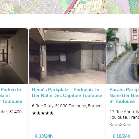
 Parken In
Rémi's Parkplatz – Parkplatz In
Sarahs Parkpl
Saint
Der Nähe Des Capitole Toulouse
Nähe Der Basi
r Toulouse
In Toulouse
6 Rue Ritay, 31000 Toulouse, France
chel, 31400
17 Rue André M
★
★
★
★
★
Toulouse, Fran
☆
☆
☆
☆
☆
€ 10/24h
€ 10/24h