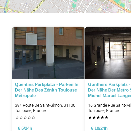
Quentins Parkplatzi - Parken In
Günthers Parkplatz -
Der Nähe Des Zénith Toulouse
Der Nähe Der Metro 
Métropole
Michel Marcel Lange
394 Route De Saint-Simon, 31100
16 Grande Rue Saint-Mi
Toulouse, France
Toulouse, France
☆
☆
☆
☆
☆
★
★
★
★
★
€ 5/24h
€ 10/24h