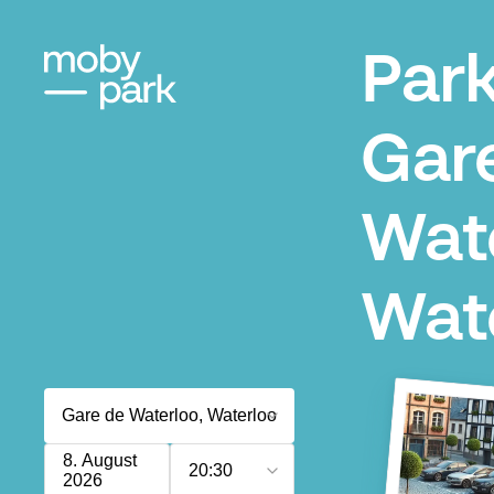
Par
Gar
Wate
Wat
8. August
20:30
2026