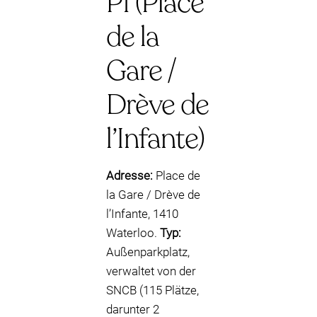
P1 (Place
de la
Gare /
Drève de
l’Infante)
Adresse:
Place de
la Gare / Drève de
l’Infante, 1410
Waterloo.
Typ:
Außenparkplatz,
verwaltet von der
SNCB (115 Plätze,
darunter 2