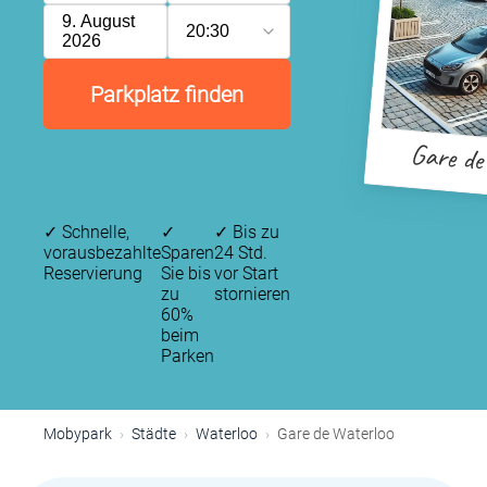
9. August
20:30
2026
Parkplatz finden
Gare de
✓
Schnelle,
✓
✓
Bis zu
vorausbezahlte
Sparen
24 Std.
Reservierung
Sie bis
vor Start
zu
stornieren
60%
beim
Parken
Mobypark
Städte
Waterloo
Gare de Waterloo