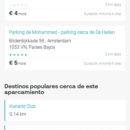
0 km lejos
☆
☆
☆
☆
☆
€ 4
/hora
Duración mínima 4 días
Parking de Mohammed - parking cerca de De Hallen
Bilderdijkkade 58 , Amsterdam
1053 VN, Países Bajos
0 km lejos
☆
☆
☆
☆
☆
€ 5
/hora
Duración mínima 5 días
Destinos populares cerca de este
aparcamiento
Kanarie Club
0.14 km