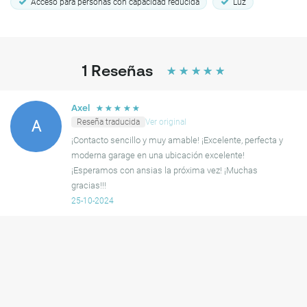
Acceso para personas con capacidad reducida
Luz
Cerca de Vondelpark y Amsterdam Centraal
1
Reseñas
☆
☆
☆
☆
☆
☆
☆
☆
☆
☆
Axel
Reseña traducida
Ver original
A
¡Contacto sencillo y muy amable! ¡Excelente, perfecta y
moderna garage en una ubicación excelente!
¡Esperamos con ansias la próxima vez! ¡Muchas
gracias!!!
25-10-2024