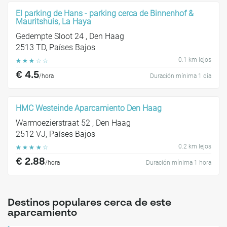
El parking de Hans - parking cerca de Binnenhof &
Mauritshuis, La Haya
Gedempte Sloot 24 , Den Haag
2513 TD, Países Bajos
0.1 km lejos
☆
☆
☆
☆
☆
€ 4.5
/hora
Duración mínima 1 día
HMC Westeinde Aparcamiento Den Haag
Warmoezierstraat 52 , Den Haag
2512 VJ, Países Bajos
0.2 km lejos
☆
☆
☆
☆
☆
€ 2.88
/hora
Duración mínima 1 hora
Destinos populares cerca de este
aparcamiento