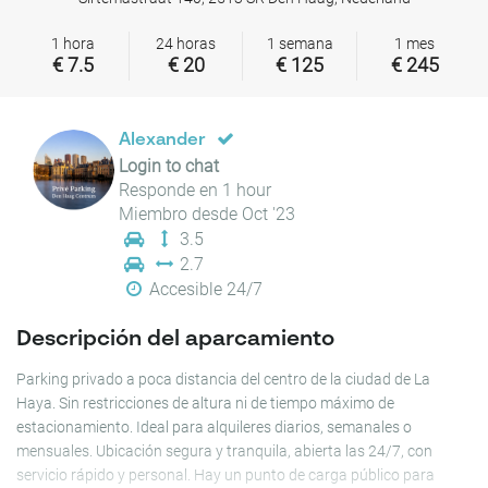
1 hora
24 horas
1 semana
1 mes
€ 7.5
€ 20
€ 125
€ 245
Alexander
Login to chat
Responde en 1 hour
Miembro desde Oct '23
3.5
2.7
Accesible 24/7
Descripción del aparcamiento
Parking privado a poca distancia del centro de la ciudad de La
Haya. Sin restricciones de altura ni de tiempo máximo de
estacionamiento. Ideal para alquileres diarios, semanales o
mensuales. Ubicación segura y tranquila, abierta las 24/7, con
servicio rápido y personal. Hay un punto de carga público para