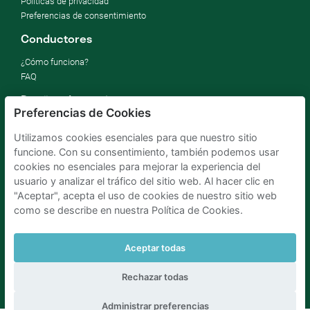
Políticas de privacidad
Preferencias de consentimiento
Conductores
¿Cómo funciona?
FAQ
Dueños de garajes
Preferencias de Cookies
Alquilar mi parking
Utilizamos cookies esenciales para que nuestro sitio
Por negocios
funcione. Con su consentimiento, también podemos usar
Mejore sus ODS
cookies no esenciales para mejorar la experiencia del
Blog de empresa
usuario y analizar el tráfico del sitio web. Al hacer clic en
"Aceptar", acepta el uso de cookies de nuestro sitio web
como se describe en nuestra Política de Cookies.
Parking Madrid La Latina
Parking Madrid Bilbao
Parking Madrid AtochaPaíses Bajos
Parking Amsterdam
Parking Bruselas
Parking La Haya
Aceptar todas
Rechazar todas
Administrar preferencias