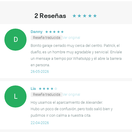
2
Reseñas
☆
☆
☆
☆
☆
☆
☆
☆
☆
☆
Danny
Reseña traducida
Ver original
D
Bonito garaje cerrado muy cerca del centro. Patrick, el
dueño, es un hombre muy agradable y servicial. Envíale
un mensaje a tiempo por WhatsApp y él abre la barrera
en persona.
26-05-2026
☆
☆
☆
☆
☆
Lia
Reseña traducida
Ver original
L
Hoy usamos el aparcamiento de Alexander.
Hubo un poco de confusión, pero todo salió bien y
pudimos ir con calma a nuestra cita.
22-04-2026