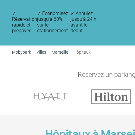
✓
✓
Économisez
✓
Annulez
Réservation
jusqu'à 60%
jusqu’à 24 h
rapide et
sur le
avant le
prépayée
stationnement
début
Mobypark
Villes
Marseille
Hôpitaux
Réservez un parking 
Hôpitaux à Marsei