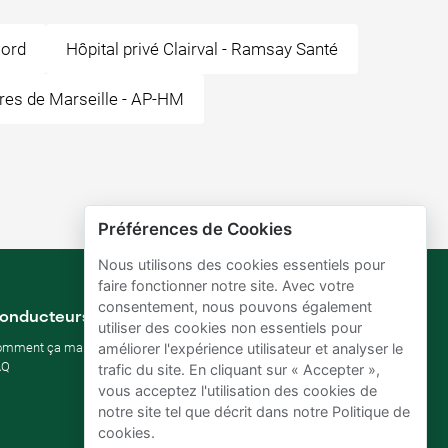
Nord
Hôpital privé Clairval - Ramsay Santé
ires de Marseille - AP-HM
Préférences de Cookies
Nous utilisons des cookies essentiels pour
faire fonctionner notre site. Avec votre
consentement, nous pouvons également
onducteurs
Propriétaires de parking
utiliser des cookies non essentiels pour
omment ça marche
Comment louer mon parking
améliorer l'expérience utilisateur et analyser le
AQ
rentabiliser un parking
trafic du site. En cliquant sur « Accepter »,
d'entreprise
vous acceptez l'utilisation des cookies de
Pour hôtels
notre site tel que décrit dans notre Politique de
Pour immobilier
cookies.
Améliorez vos ODD (SDG)