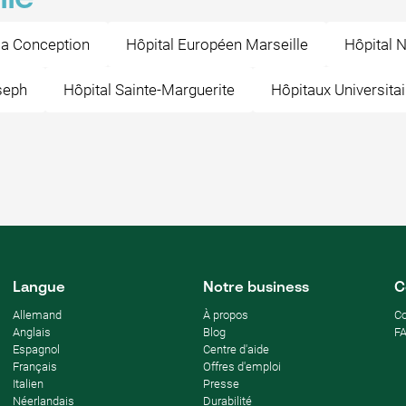
 la Conception
Hôpital Européen Marseille
Hôpital 
seph
Hôpital Sainte-Marguerite
Hôpitaux Universita
Langue
Notre business
C
Allemand
À propos
C
Anglais
Blog
F
Espagnol
Centre d'aide
Français
Offres d'emploi
Italien
Presse
Néerlandais
Durabilité