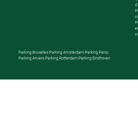
d'
P
c
P
e
c
Parking Bruxelles
|
Parking Amsterdam
|
Parking Paris
|
Parking Anvers
|
Parking Rotterdam
|
Parking Eindhoven