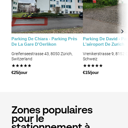
Parking De Chiara - Parking Près
Parking De David - Pa
De La Gare D'Oerlikon
L'aéroport De Zurich
Greifenseestrasse 43, 8050 Zürich,
Vrenikerstrasse 9, 8152 O
Switzerland
Schweiz
★
★
★
★
★
★
★
★
★
★
€25/jour
€15/jour
Zones populaires
pour le
stationnement à