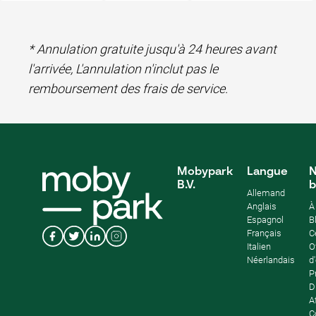
* Annulation gratuite jusqu'à 24 heures avant
l'arrivée, L'annulation n'inclut pas le
remboursement des frais de service.
Mobypark
Langue
N
B.V.
b
Allemand
Anglais
À
Espagnol
B
Français
C
Italien
O
Néerlandais
d
P
D
Af
C