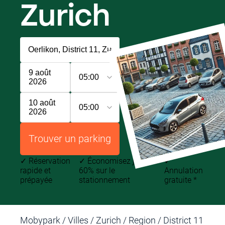
Zurich
9 août
05:00
2026
10 août
05:00
2026
Trouver un parking
✓
Réservation
✓
Économisez jusqu'à
✓
rapide et
60% sur le
Annulation
prépayée
stationnement
gratuite *
Mobypark
/
Villes
/
Zurich
/
Region
/
District 11