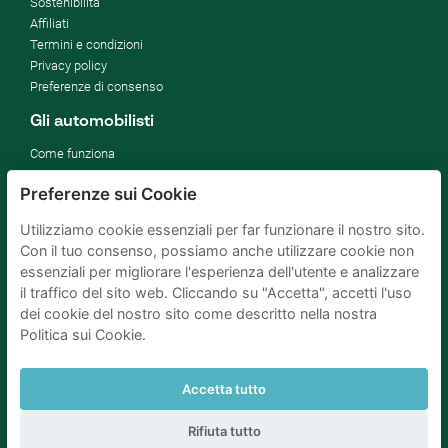
Sostenibilità
Affiliati
Termini e condizioni
Privacy policy
Preferenze di consenso
Gli automobilisti
Come funziona
FAQ
Preferenze sui Cookie
Proprietari parcheggi
Utilizziamo cookie essenziali per far funzionare il nostro sito.
Affitta il tuo parcheggio
Con il tuo consenso, possiamo anche utilizzare cookie non
Per le aziende
essenziali per migliorare l'esperienza dell'utente e analizzare
Migliorare gli SDG
il traffico del sito web. Cliccando su "Accetta", accetti l'uso
Blog di affari
dei cookie del nostro sito come descritto nella nostra
Politica sui Cookie.
Parcheggio Amsterdam
Parcheggio Rotterdam
Accetta tutto
Parcheggio L'Aia
Parcheggio Bruxelles
Parcheggio Parigi
Parcheggio Utrecht
Rifiuta tutto