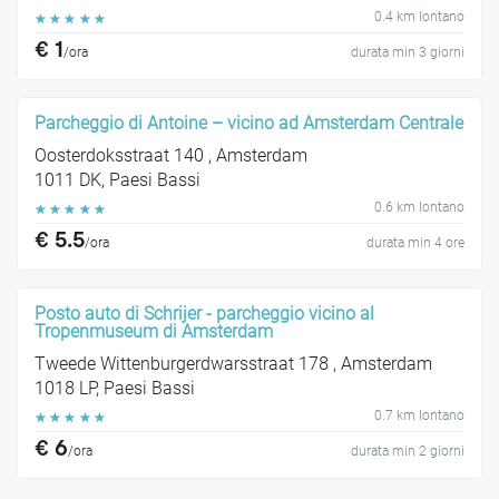
0.4 km lontano
☆
☆
☆
☆
☆
€ 1
/ora
durata min 3 giorni
Parcheggio di Antoine – vicino ad Amsterdam Centrale
Oosterdoksstraat 140 , Amsterdam
1011 DK, Paesi Bassi
0.6 km lontano
☆
☆
☆
☆
☆
€ 5.5
/ora
durata min 4 ore
Posto auto di Schrijer - parcheggio vicino al
Tropenmuseum di Amsterdam
Tweede Wittenburgerdwarsstraat 178 , Amsterdam
1018 LP, Paesi Bassi
0.7 km lontano
☆
☆
☆
☆
☆
€ 6
/ora
durata min 2 giorni