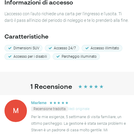
Informazioni di accesso
L'accesso con l'auto richiede una carta per l'ingresso e l'uscita. Ti
darò il pass all'inizio del periodo di noleggio e te lo prenderò alla fine.
Caratteristiche
Dimensioni SUV
Accesso 24/7
Accesso illimitato
Accesso per i disabili
Parcheggio illuminato
1
Recensione
☆
☆
☆
☆
☆
☆
☆
☆
☆
☆
Marlene
Recensione tradotta
Vedi originale
M
Per le mie esigenze, 5 settimane di visita familiare, un
ottimo parcheggio. La gestione è stata senza problemi e
Steven è un padrone di casa molto gentile. Mi