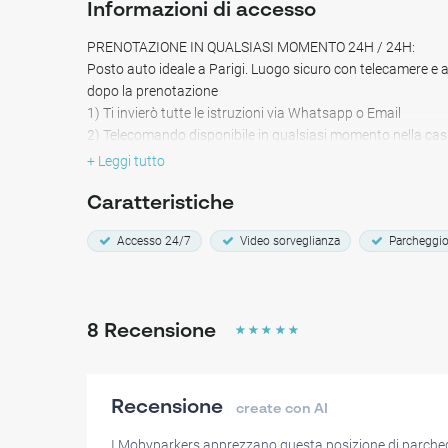
Informazioni di accesso
PRENOTAZIONE IN QUALSIASI MOMENTO 24H / 24H:
Posto auto ideale a Parigi. Luogo sicuro con telecamere e a
dopo la prenotazione
1) Ti invierò tutte le istruzioni via Whatsapp o Email
2) Telecomando disponibile in qualsiasi momento nella cass
Nei pressi di: GENERATOR, REPUBLIQUE, PIAZZA COLONE
+ Leggi tutto
--------------------------------------------------
PRENOTAZIONE IN QUALSIASI MOMENTO 24H / 24H:
Caratteristiche
Parcheggio sicuro, facile accesso e con telecamere di sorv
Accesso 24/7
Video sorveglianza
Parcheggio
1) Le istruzioni saranno inviate via Whatsapp o Email
2) Telecomando disponibile in qualsiasi momento nella cass
Nel mezzo di tutto: GENERATOR, REPUBLIQUE, PIAZZA C
LAFAYETTE
8
Recensione
☆
☆
☆
☆
☆
Recensione
create con AI
I Mobyparkers apprezzano questa posizione di parcheg