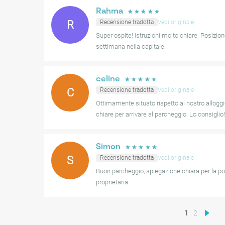
Rahma
☆
☆
☆
☆
☆
R
Recensione tradotta
Vedi originale
Super ospite! Istruzioni molto chiare. Posizion
settimana nella capitale.
celine
☆
☆
☆
☆
☆
C
Recensione tradotta
Vedi originale
Ottimamente situato rispetto al nostro alloggi
chiare per arrivare al parcheggio. Lo consiglio!
Simon
☆
☆
☆
☆
☆
S
Recensione tradotta
Vedi originale
Buon parcheggio, spiegazione chiara per la po
proprietaria.
1
2