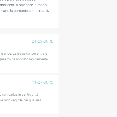
 conducenti a navigare in modo
denziano la comunicazione reattiva
i supporto. La posizione
coloro che visitano attrazioni o
to possono essere un po' stretti,
01-02-2026
ck generale è molto positivo, gli
sioni della loro auto al momento
 grande. Le istruzioni per entrare
ra soddisfare efficacemente le
. Queenty ha risposto rapidamente
iderazioni riguardo alla
11-07-2025
 con badge in centro città.
o è raggiungibile per qualsiasi