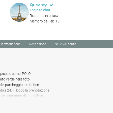
Queenty
Login to chat
Risponde in un'ora
Membro da Feb '18
Caratteristiche
Recensione
Nelle vicinanze
to piccole come: POLO
to verde nelle foto.
el parcheggio molto ben
ibile 24/7. Dopo la prenotazione.
2) Telecomando disponibile in
e. Nelle vicinanze di: GENERATOR,
YETTE.