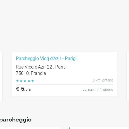
Parcheggio Vicq d'Azir - Parigi
Rue Vicq d'Azir 22 , Paris
75010, Francia
0 km lontano
☆
☆
☆
☆
☆
€ 5
/ora
durata min 1 giorno
o parcheggio