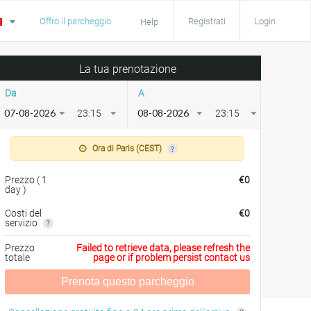
Offro il parcheggio
Registrati
Login
Help
La tua prenotazione
Da
A
23:15
23:15
Ora di Paris (CEST)
Prezzo
(
1
€
0
day
)
Costi del
€
0
servizio
Prezzo
Failed to retrieve data, please refresh the
totale
page or if problem persist contact us
Prenota questo parcheggio