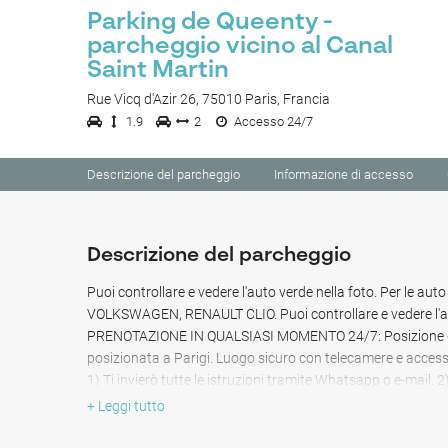
Parking de Queenty -
parcheggio vicino al Canal
Saint Martin
Rue Vicq d'Azir 26, 75010 Paris, Francia
1.9
2
Accesso 24/7
Descrizione del parcheggio
Informazione di accesso
Descrizione del parcheggio
Puoi controllare e vedere l'auto verde nella foto. Per le au
VOLKSWAGEN, RENAULT CLIO. Puoi controllare e vedere l'au
PRENOTAZIONE IN QUALSIASI MOMENTO 24/7: Posizione d
posizionata a Parigi. Luogo sicuro con telecamere e access
1) Ti invierò tutte le istruzioni tramite Whatsapp o e-mail. 
qualsiasi momento nella cassetta delle chiavi con un codic
+ Leggi tutto
REPUBLIQUE, PLACE COLONEL FABIEN, BELLEVILLE LAFA