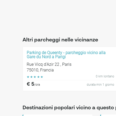
Altri parcheggi nelle vicinanze
Parking de Queenty - parcheggio vicino alla
Gare du Nord a Parigi
Rue Vicq d'Azir 22 , Paris
75010, Francia
0 km lontano
☆
☆
☆
☆
☆
€ 5
/ora
durata min 1 giorno
Destinazioni popolari vicino a quest