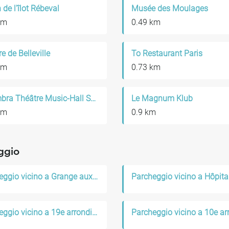
 de l'îlot Rébeval
Musée des Moulages
km
0.49 km
e de Belleville
To Restaurant Paris
km
0.73 km
Alhambra Théâtre Music-Hall Show
Le Magnum Klub
km
0.9 km
ggio
Parcheggio vicino a Grange aux Belles
Parcheggio vicino a 19e arrondissement de Paris