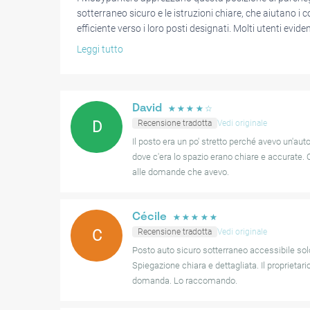
sotterraneo sicuro e le istruzioni chiare, che aiutano i
efficiente verso i loro posti designati. Molti utenti evi
con il proprietario, rendendo l'esperienza personale e d
Leggi tutto
conveniente nel centro città è lodata, specialmente per 
sistemazioni nelle vicinanze.
Tuttavia, alcune recensioni hanno notato che i posti au
David
☆
☆
☆
☆
☆
in particolare per i veicoli più grandi. Anche se il feedba
D
Recensione tradotta
Vedi originale
utenti potenziali potrebbero voler considerare le dimen
Il posto era un po' stretto perché avevo un'auto
della prenotazione. In generale, questa posizione semb
dove c'era lo spazio erano chiare e accurate
esigenze dei visitatori della città, con solo piccole cons
alle domande che avevo.
dimensione dello spazio.
Cécile
☆
☆
☆
☆
☆
C
Recensione tradotta
Vedi originale
Posto auto sicuro sotterraneo accessibile solo
Spiegazione chiara e dettagliata. Il proprietari
domanda. Lo raccomando.