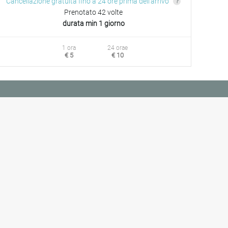
Cancellazione gratuita fino a 24 ore prima dell'arrivo
Prenotato 42 volte
durata min 1 giorno
1 ora
24 orae
€ 5
€ 10