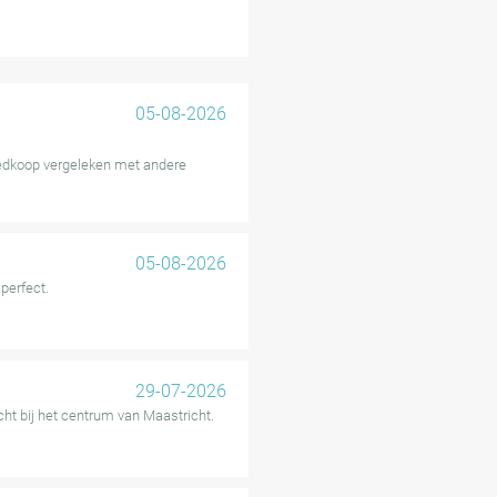
maakt voor zowel
ver het algemeen goed voor de
en melden met de werking van
05-08-2026
erplaatsen enigszins smal
oedkoop vergeleken met andere
ot een zeer aanbevolen
05-08-2026
perfect.
29-07-2026
cht bij het centrum van Maastricht.