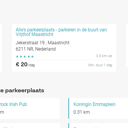
Alie's parkeerplaats - parkeren in de buurt van
Vrijthof Maastricht
Jekerstraat 19 , Maastricht
6211 NR, Nederland
0.3 km ver
☆
☆
☆
☆
☆
€ 20
/dag
Min. duur 1 dag
e parkeerplaats
ock Irish Pub
Koningin Emmaplein
km
0.31 km