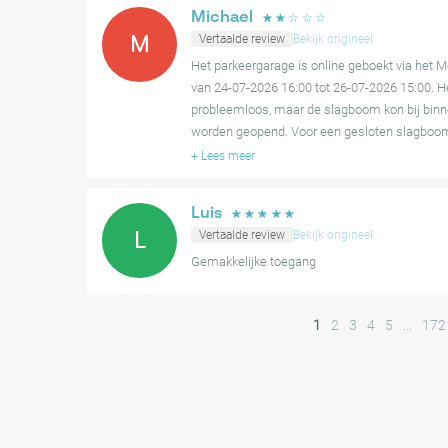
Michael
☆
☆
☆
☆
☆
M
Vertaalde review
Bekijk origineel
Het parkeergarage is online geboekt via het M
van 24-07-2026 16:00 tot 26-07-2026 15:00. 
probleemloos, maar de slagboom kon bij binn
worden geopend. Voor een gesloten slagboo
+
Lees meer
Luis
☆
☆
☆
☆
☆
L
Vertaalde review
Bekijk origineel
Gemakkelijke toegang
1
2
3
4
5
...
172