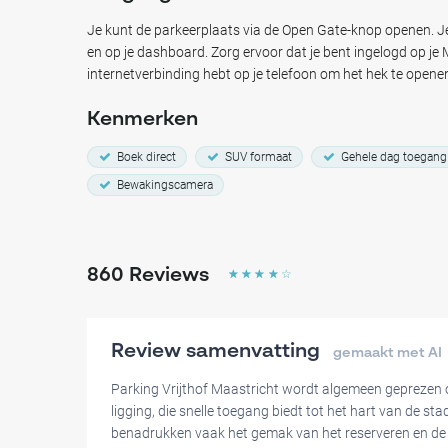
maanden. Het Vrijthof ligt op slechts 7 minuten loopafstand
beroemde Basilica van Saint Servatius. Bespaar tijd en gel
Je kunt de parkeerplaats via de Open Gate-knop openen. Je 
Maastricht Centre. Je hoeft nooit meer naar een parkeerpl
en op je dashboard. Zorg ervoor dat je bent ingelogd op j
parkeergelegenheid bevindt zich dichtbij Vrijthof, de Sin
internetverbinding hebt op je telefoon om het hek te opene
en Fort Sint Pieter.
Kenmerken
Straatparkeren in dit gebied in het centrum van Maastricht
max van 2 uur. Q-park Vrijthof kost 4,28 euro per uur. De
Boek direct
SUV formaat
Gehele dag toegang
zijn ook vaak vol.
Bewakingscamera
Deze locatie nabij Vrijthof is de perfecte optie om te parke
Vrijthof-plein in juli.
860
Reviews
☆
☆
☆
☆
☆
Boek nu een parkeerplek in Maastricht Centre met Mobypark 
Maastricht, bij een van de geweldige bezienswaardigheden 
van Limburg te bieden heeft.
Review samenvatting
gemaakt met AI
Let op
:
Parking Vrijthof Maastricht wordt algemeen geprezen o
Je hebt mobiele internettoegang nodig om toegang te krijg
ligging, die snelle toegang biedt tot het hart van de sta
Camera toezicht is aanwezig op de parkeerplaats.
benadrukken vaak het gemak van het reserveren en de o