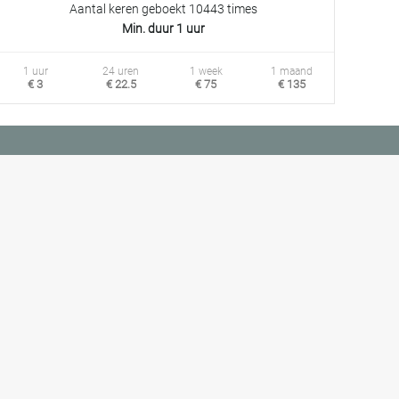
Aantal keren geboekt 10443 times
Min. duur 1 uur
1 uur
24 uren
1 week
1 maand
€ 3
€ 22.5
€ 75
€ 135