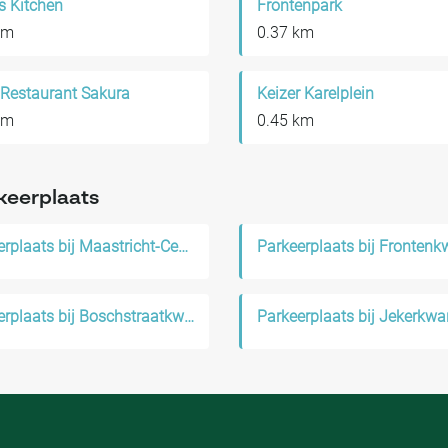
s Kitchen
Frontenpark
km
0.37 km
 Restaurant Sakura
Keizer Karelplein
km
0.45 km
keerplaats
Parkeerplaats bij Maastricht-Centrum
Parkeerplaats bij Frontenkw
Parkeerplaats bij Boschstraatkwartier
Parkeerplaats bij Jekerkwar