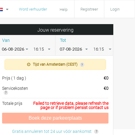
Word verhuurder
Registreer
Login
Help
Jouw reservering
Van
Tot
16:15
16:15
Tijd van Amsterdam (CEST)
Prijs
(
1 dag
)
€
0
Servicekosten
€
0
Totale prijs
Failed to retrieve data, please refresh the
page or if problem persist contact us
Boek deze parkeerplaats
Gratis annuleren tot 24 uur vóór aankomst