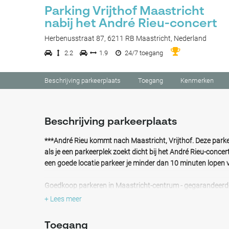
Parking Vrijthof Maastricht
nabij het André Rieu-concert
Herbenusstraat 87, 6211 RB Maastricht, Nederland
2.2
1.9
24/7 toegang
Beschrijving parkeerplaats
Toegang
Kenmerken
Beschrijving parkeerplaats
***André Rieu kommt nach Maastricht, Vrijthof. Deze parke
als je een parkeerplek zoekt dicht bij het André Rieu-concer
een goede locatie parkeer je minder dan 10 minuten lopen v
Goedkoop parkeren in Maastricht-centrum - gegarandeerd
Vrijthof!
+ Lees meer
Reserveer de goedkoopste parkeerplek in Maastricht Centr
Toegang