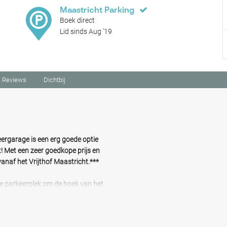
Maastricht Parking
Boek direct
Lid sinds Aug '19
Reviews
Dichtbij
ergarage is een erg goede optie
t! Met een zeer goedkope prijs en
anaf het Vrijthof Maastricht.***
e parkeerplek om de hoek van het
e, voor uren, dagen, weken of