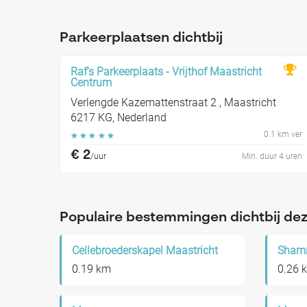
Parkeerplaatsen dichtbij
Raf's Parkeerplaats - Vrijthof Maastricht
Centrum
Verlengde Kazemattenstraat 2 , Maastricht
6217 KG, Nederland
0.1 km ver
☆
☆
☆
☆
☆
€ 2
/uur
Min. duur 4 uren
Populaire bestemmingen dichtbij dez
Cellebroederskapel Maastricht
Shamr
0.19 km
0.26 