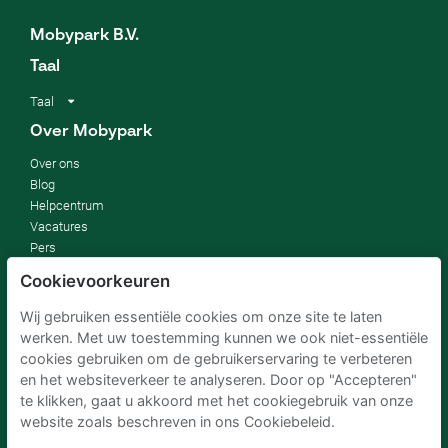
Mobypark B.V.
Taal
Taal
Over Mobypark
Over ons
Blog
Helpcentrum
Vacatures
Pers
Duurzaamheid
Cookievoorkeuren
Affiliates
Algemene voorwaarden
Wij gebruiken essentiële cookies om onze site te laten
Privacybeleid
werken. Met uw toestemming kunnen we ook niet-essentiële
Toestemmingsvoorkeuren
cookies gebruiken om de gebruikerservaring te verbeteren
en het websiteverkeer te analyseren. Door op "Accepteren"
Automobilisten
te klikken, gaat u akkoord met het cookiegebruik van onze
Hoe werkt het
website zoals beschreven in ons Cookiebeleid.
FAQ