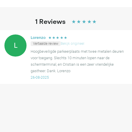
1
Reviews
☆
☆
☆
☆
☆
☆
☆
☆
☆
☆
Lorenzo
Vertaalde review
Bekijk origineel
L
Hoogbeveiligde parkeerplaats met twee metalen deuren
voor toegang. Slechts 10 minuten lopen naar de
schemterminal, en Cristian is een zeer vriendelijke
gastheer. Dank. Lorenzo
26-08-2025