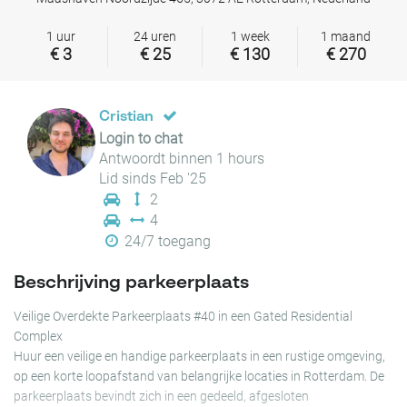
1 uur
24 uren
1 week
1 maand
€ 3
€ 25
€ 130
€ 270
Cristian
Login to chat
Antwoordt binnen 1 hours
Lid sinds Feb '25
2
4
24/7 toegang
Beschrijving parkeerplaats
Veilige Overdekte Parkeerplaats #40 in een Gated Residential
Complex
Huur een veilige en handige parkeerplaats in een rustige omgeving,
op een korte loopafstand van belangrijke locaties in Rotterdam. De
parkeerplaats bevindt zich in een gedeeld, afgesloten