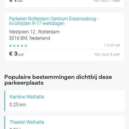
€ 1
/uur
Min. duur 1 week
Parkeren Rotterdam Centrum Erasmusbrug -
in/uitrijden 9-17 werkdagen
Westplein 12 , Rotterdam
3016 BM, Nederland
1.2 km ver
☆
☆
☆
☆
☆
€ 3
/uur
Min. duur 8 uren
Populaire bestemmingen dichtbij deze
parkeerplaats
Kantine Walhalla
0.25 km
Theater Walhalla