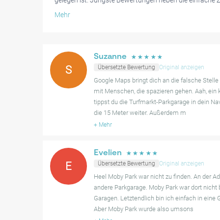
gelegen ist. Jüngste Bewertungen heben die einfache Z
Funktionen wie Kennzeichenerkennung, die den Eintritt
Mehr
Besucher haben festgestellt, dass es sicher, gut beleu
einem positiven Gesamterlebnis beiträgt.
Allerdings haben einige Nutzer erwähnt, dass es schwi
Suzanne
☆
☆
☆
☆
☆
zu finden, mit Vorschlägen für klarere Wegbeschreibu
S
Übersetzte Bewertung
Original anzeigen
einige Fälle, in denen der Parkplatz schwer zu erkenne
Google Maps bringt dich an die falsche Stelle m
den Fahrern führte. Trotz dieser gelegentlichen Schwier
mit Menschen, die spazieren gehen. Aah, ein
Bewertungen Zufriedenheit mit dem Service und der al
tippst du die Turfmarkt-Parkgarage in dein Na
Benutzerfreundlichkeit der Einrichtung, was sie zu eine
die 15 Meter weiter. Außerdem m
diejenigen macht, die die Gegend besuchen.
+
Mehr
Evelien
☆
☆
☆
☆
☆
E
Übersetzte Bewertung
Original anzeigen
Heel Moby Park war nicht zu finden. An der Ad
andere Parkgarage. Moby Park war dort nicht 
Garagen. Letztendlich bin ich einfach in eine
Aber Moby Park wurde also umsons