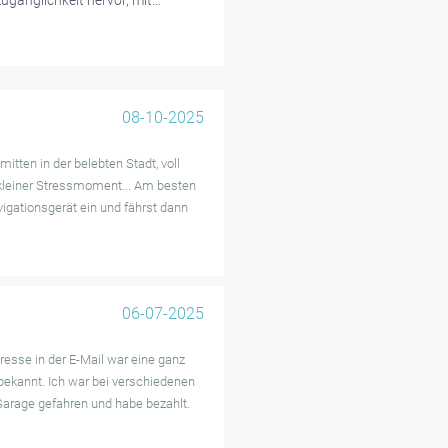
ugänglichkeit hervor, mit
 einfach und stressfrei macht.
chtet und geräumig ist, was zu
erig sein kann, den Parkeingang
08-10-2025
ngen. Darüber hinaus gab es
n war, was zu Verwirrung unter
itten in der belebten Stadt, voll
igkeiten vermitteln die meisten
 kleiner Stressmoment... Am besten
lgemeinen
vigationsgerät ein und fährst dann
r praktikablen Wahl für
06-07-2025
resse in der E-Mail war eine ganz
bekannt. Ich war bei verschiedenen
 Garage gefahren und habe bezahlt.