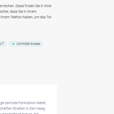
as Mauritshuis-Museum, das
reichen. Diese finden Sie in Ihrer
genpoort und das Escher in Het
icher, dass Sie in Ihrem
 sorglosen Spaziergang in Den
Ihrem Telefon haben, um das Tor
4/7
Unlimited Access
ge zentrale Parkoption bietet,
ebhaften Straßen in Den Haag