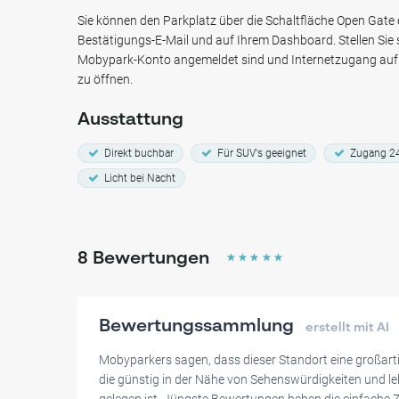
Sie nach einem einfachen 10-15-minütigen Spaziergang d
Sie können den Parkplatz über die Schaltfläche Open Gate er
Historische Museum Den Haag, das Rijksmuseum de Gevan
Bestätigungs-E-Mail und auf Ihrem Dashboard. Stellen Sie s
Paleis. Reservieren Sie Ihren Platz und genießen Sie einen
Mobypark-Konto angemeldet sind und Internetzugang auf 
Haag!
zu öffnen.
Ausstattung
Direkt buchbar
Für SUV's geeignet
Zugang 2
Licht bei Nacht
8
Bewertungen
☆
☆
☆
☆
☆
Bewertungssammlung
erstellt mit AI
Mobyparkers sagen, dass dieser Standort eine großarti
die günstig in der Nähe von Sehenswürdigkeiten und l