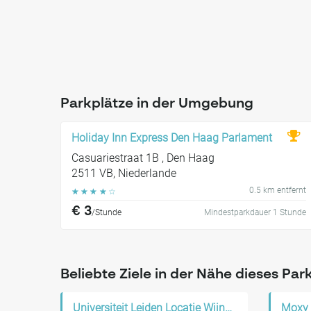
Parkplätze in der Umgebung
Holiday Inn Express Den Haag Parlament
Casuariestraat 1B , Den Haag
2511 VB, Niederlande
0.5 km entfernt
☆
☆
☆
☆
☆
€ 3
/Stunde
Mindestparkdauer 1 Stunde
Beliebte Ziele in der Nähe dieses Par
Universiteit Leiden Locatie Wijnhaven
Moxy 