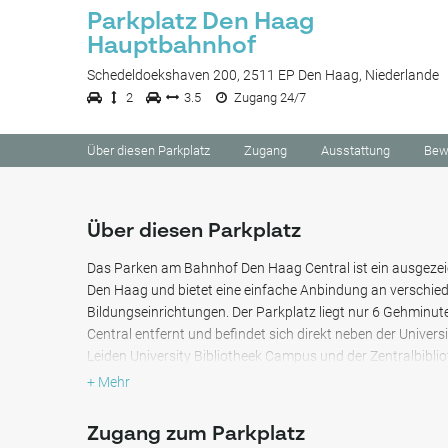
Parkplatz Den Haag
Hauptbahnhof
Schedeldoekshaven 200, 2511 EP Den Haag, Niederlande
2
3.5
Zugang 24/7
Über diesen Parkplatz
Zugang
Ausstattung
Bew
Über diesen Parkplatz
Das Parken am Bahnhof Den Haag Central ist ein ausgezei
Den Haag und bietet eine einfache Anbindung an verschied
Bildungseinrichtungen. Der Parkplatz liegt nur 6 Gehmin
Central entfernt und befindet sich direkt neben der Univers
Leiden University Bibliotheek Campus und der Zentralbiblio
+ Mehr
Wenn Sie Unterhaltung im Stadtzentrum suchen, erreichen
bequem die Amare-Konzertsaal, das Pathé Spuimarkt-Kino
Zugang zum Parkplatz
das Filmhuis Den Haag, alles nur 5 Gehminuten entfernt! 