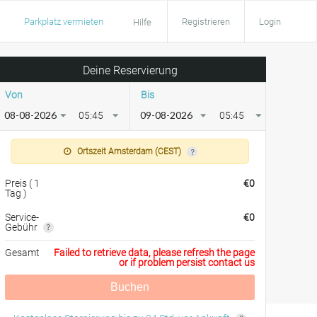
Parkplatz vermieten
Registrieren
Login
Hilfe
Deine Reservierung
Von
Bis
05:45
05:45
Ortszeit Amsterdam (CEST)
Preis
(
1
€
0
Tag
)
Service-
€
0
Gebühr
Gesamt
Failed to retrieve data, please refresh the page
or if problem persist contact us
Buchen