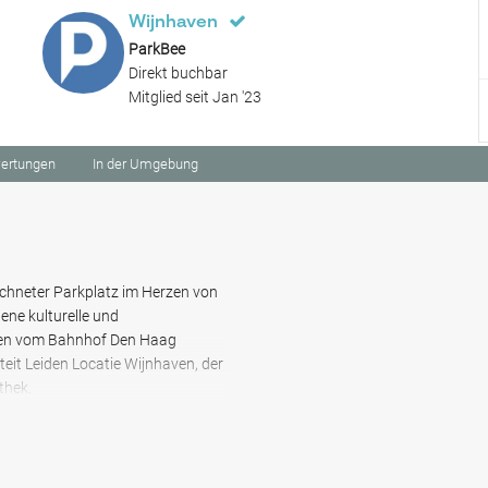
Wijnhaven
ParkBee
Direkt buchbar
Mitglied seit Jan '23
ertungen
In der Umgebung
chneter Parkplatz im Herzen von
ene kulturelle und
uten vom Bahnhof Den Haag
iteit Leiden Locatie Wijnhaven, der
thek.
 Sie von diesem Parkplatz aus
, das Theater Aan Het Spui und
Wenn Sie Museen mögen, erreichen