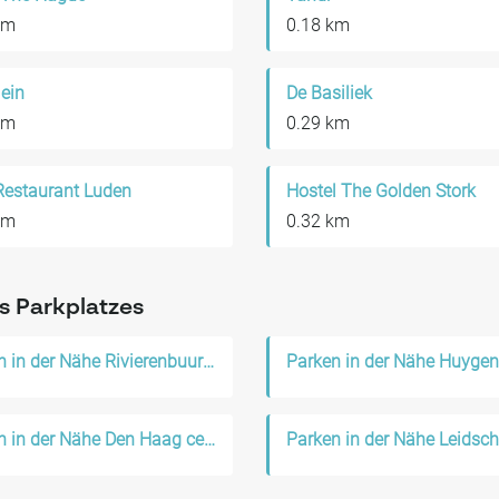
km
0.18 km
lein
De Basiliek
km
0.29 km
Restaurant Luden
Hostel The Golden Stork
km
0.32 km
s Parkplatzes
Parken in der Nähe Rivierenbuurt-Noord
Parken in der Nähe Huyge
Parken in der Nähe Den Haag centrum