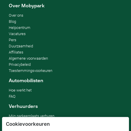
Over Mobypark
Over ons
Blog
Helpcentrum
Vacatures
Pers
Duurzaamheid
Affiliates
Algemene voorwaarden
Privacybeleid
Toestemmingsvoorkeuren
Automobilisten
Hoe werkt het
FAQ
Verhuurders
Mijn parkeerplaats verhuren
Voor bedrijven
Cookievoorkeuren
Voor hotels