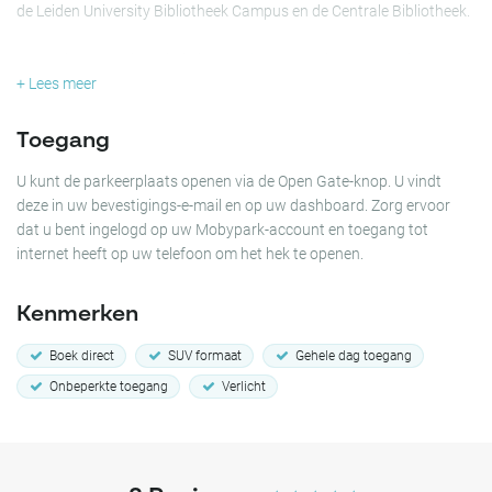
de Leiden University Bibliotheek Campus en de Centrale Bibliotheek.
Voor wie vermaak zoekt in het stadscentrum, kunt u vanaf deze
parkeerplaats eenvoudig naar de Amare concertzaal, Pathé
+ Lees meer
Spuimarkt bioscoop, Theater Aan Het Spui en Filmhuis Den Haag
gaan, allemaal op 5 minuten loopafstand! Als u van musea houdt,
Toegang
kunt u met een gemakkelijke wandeling van 10-15 minuten het
Mauritshuis museum, het Historisch Museum Den Haag, het
U kunt de parkeerplaats openen via de Open Gate-knop. U vindt
Rijksmuseum de Gevangenpoort en Escher in Het Paleis bereiken.
deze in uw bevestigings-e-mail en op uw dashboard. Zorg ervoor
Reserveer uw plek en geniet van een zorgeloze wandeling rond Den
dat u bent ingelogd op uw Mobypark-account en toegang tot
Haag!
internet heeft op uw telefoon om het hek te openen.
Kenmerken
Boek direct
SUV formaat
Gehele dag toegang
Onbeperkte toegang
Verlicht