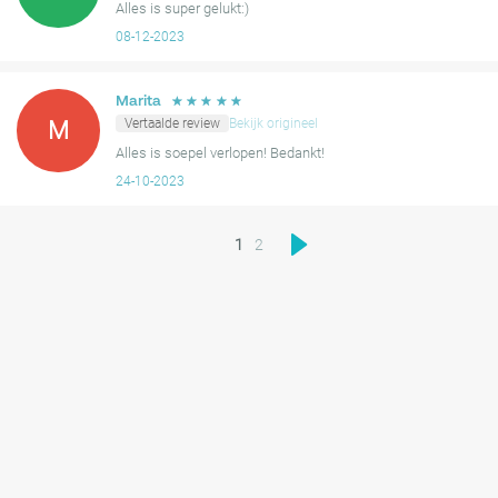
Alles is super gelukt:)
08-12-2023
☆
☆
☆
☆
☆
Marita
Vertaalde review
Bekijk origineel
M
Alles is soepel verlopen! Bedankt!
24-10-2023
1
2