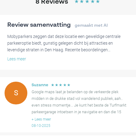
8
Reviews
☆
☆
☆
☆
☆
Review samenvatting
gemaakt met AI
Mobyparkers zeggen dat deze locatie een geweldige centrale
parkeeroptie biedt, gunstig gelegen dicht bij attracties en
levendige straten in Den Haag. Recente beoordelingen
benadrukken de gemakkelijke toegang, met functies zoals
Lees meer
kentekenherkenning die de toegang eenvoudig en stressvrij
maken. Bezoekers hebben het als veilig, goed verlicht en ruim
ervaren, wat bijdraagt aan een positieve algemene ervaring.
☆
☆
☆
☆
☆
Suzanne
Sommige gebruikers hebben echter aangegeven dat het vinden
S
Google maps laat je belanden op de verkeerde plek
van de parkeerinrit uitdagend kan zijn, met suggesties voor
midden in de drukke stad vol wandelend publiek, aah..
duidelijkere richtingen. Bovendien waren er een paar gevallen
even stress momentje... Je kunt het beste de Turfmarkt
waarin de parkeerlocatie moeilijk te identificeren was, wat leidde
parkeergarage intoetsen in je navigatie en dan die 15
tot verwarring bij bestuurders. Ondanks deze occasionele
meter doorrijden. Verder mega fancy... hek opent zich
+
Lees meer
moeilijkheden geven de meeste beoordelingen tevredenheid over
doo
08-10-2025
de service en de algehele bruikbaarheid van de faciliteit, wat het