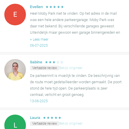
een haalbare keuze maakt voor degenen die de omgeving
bezoeken.
☆
☆
☆
☆
☆
Evelien
E
Heel Moby Park niet te vinden. Op het adres in de mail
was een hele andere parkeergarage. Moby Park was
daar niet bekend. Bij verschillende garages geweest.
Uiteindelijk maar gewoon een garage binnengereden en
betaald. Maar Moby Park dus voor Jan met de korte
+
Lees meer
achternaam
06-07-2025
☆
☆
☆
☆
☆
Sabine
Vertaalde review
Bekijk origineel
De parkeerinrit is moeilijk te vinden. De beschrijving van
de route moet gedetailleerder worden gemaakt. De poort
stond de hele tijd open. De parkeerplaats is zeer
centraal, verlicht en groot genoeg.
13-06-2025
☆
☆
☆
☆
☆
Laura
Vertaalde review
Bekijk origineel
L